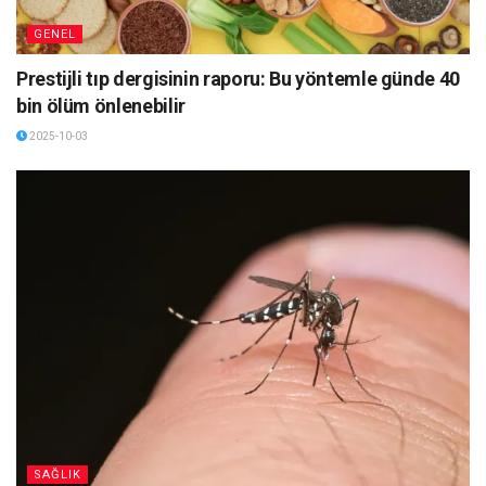
GENEL
Prestijli tıp dergisinin raporu: Bu yöntemle günde 40
bin ölüm önlenebilir
2025-10-03
SAĞLIK