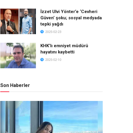
İzzet Ulvi Yönter’e ‘Cevheri
Güven’ şoku; sosyal medyada
tepki yağdı
2025-02-23
KHK’lı emniyet müdürü
hayatını kaybetti
2025-02-10
Son Haberler