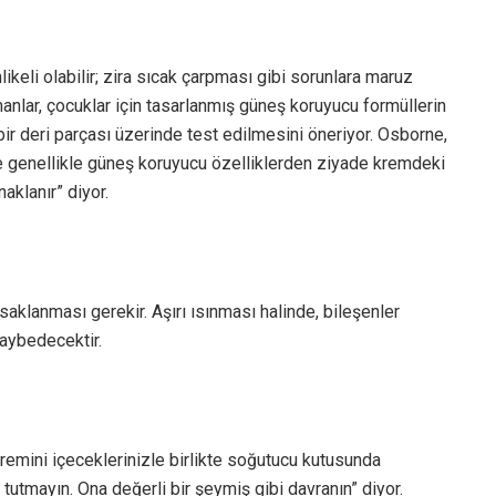
ikeli olabilir; zira sıcak çarpması gibi sorunlara maruz
manlar, çocuklar için tasarlanmış güneş koruyucu formüllerin
ir deri parçası üzerinde test edilmesini öneriyor. Osborne,
 ve genellikle güneş koruyucu özelliklerden ziyade kremdeki
aklanır” diyor.
aklanması gerekir. Aşırı ısınması halinde, bileşenler
kaybedecektir.
remini içeceklerinizle birlikte soğutucu kutusunda
tutmayın. Ona değerli bir şeymiş gibi davranın” diyor.