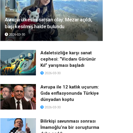
Avrupa ülkesini sarsan olay: Mezar açıldı,
başı kesilmiş halde bulundu
2026-03-30
Adaletsizliğe karşı sanat
cephesi: “Vicdanı Görünür
Kıl” yarışması başladı
2026-03-30
Avrupa ile 12 katlık uçurum:
Gıda enflasyonunda Türkiye
dünyadan koptu
2026-03-30
Bilirkişi savunması sonrası
İmamoğlu’na bir soruşturma