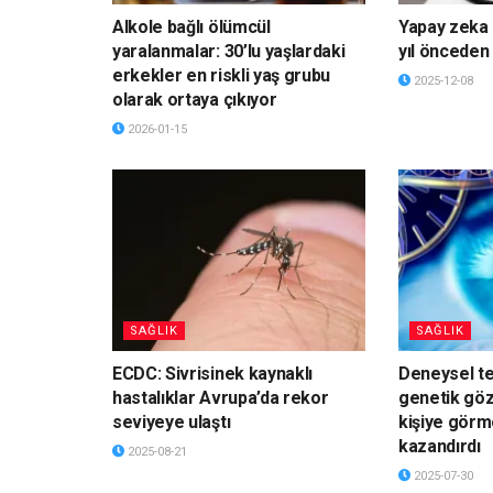
Alkole bağlı ölümcül
Yapay zeka
yaralanmalar: 30’lu yaşlardaki
yıl önceden
erkekler en riskli yaş grubu
2025-12-08
olarak ortaya çıkıyor
2026-01-15
SAĞLIK
SAĞLIK
ECDC: Sivrisinek kaynaklı
Deneysel ted
hastalıklar Avrupa’da rekor
genetik göz 
seviyeye ulaştı
kişiye görme
kazandırdı
2025-08-21
2025-07-30