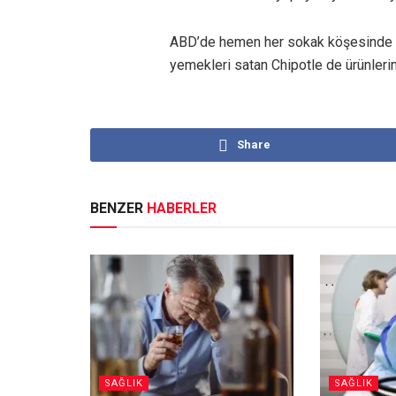
ABD’de hemen her sokak köşesinde bi
yemekleri satan Chipotle de ürünleri
Share
BENZER
HABERLER
SAĞLIK
SAĞLIK