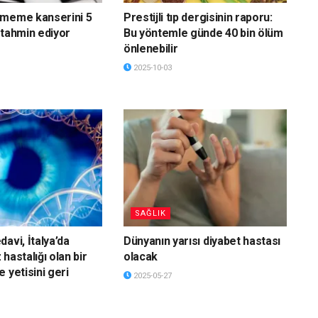
 meme kanserini 5
Prestijli tıp dergisinin raporu:
 tahmin ediyor
Bu yöntemle günde 40 bin ölüm
önlenebilir
2025-10-03
SAĞLIK
avi, İtalya’da
Dünyanın yarısı diyabet hastası
hastalığı olan bir
olacak
 yetisini geri
2025-05-27