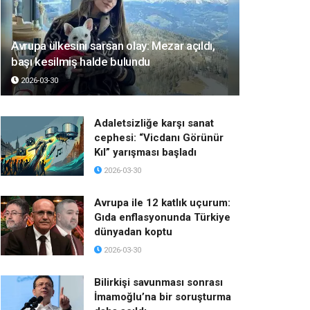
Avrupa ülkesini sarsan olay: Mezar açıldı,
başı kesilmiş halde bulundu
2026-03-30
Adaletsizliğe karşı sanat
cephesi: “Vicdanı Görünür
Kıl” yarışması başladı
2026-03-30
Avrupa ile 12 katlık uçurum:
Gıda enflasyonunda Türkiye
dünyadan koptu
2026-03-30
Bilirkişi savunması sonrası
İmamoğlu’na bir soruşturma