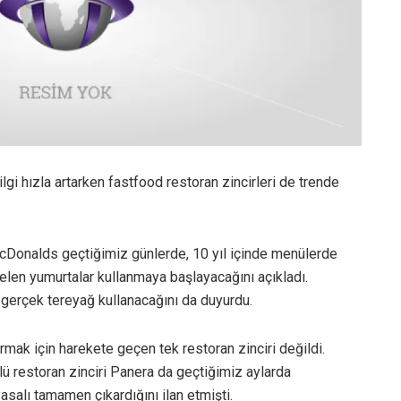
lgi hızla artarken fastfood restoran zincirleri de trende
McDonalds geçtiğimiz günlerde, 10 yıl içinde menülerde
len yumurtalar kullanmaya başlayacağını açıkladı.
 gerçek tereyağ kullanacağını da duyurdu.
mak için harekete geçen tek restoran zinciri değildi.
nlü restoran zinciri Panera da geçtiğimiz aylarda
salı tamamen çıkardığını ilan etmişti.