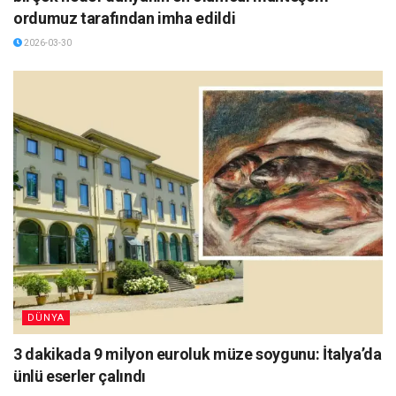
ordumuz tarafından imha edildi
2026-03-30
DÜNYA
3 dakikada 9 milyon euroluk müze soygunu: İtalya’da
ünlü eserler çalındı