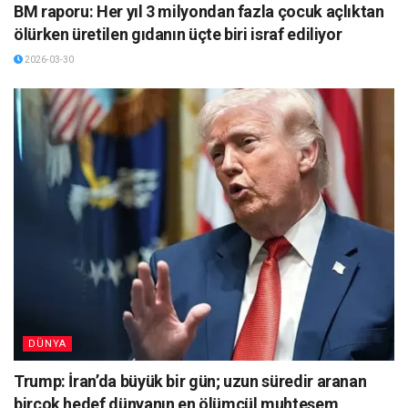
BM raporu: Her yıl 3 milyondan fazla çocuk açlıktan
ölürken üretilen gıdanın üçte biri israf ediliyor
2026-03-30
DÜNYA
Trump: İran’da büyük bir gün; uzun süredir aranan
birçok hedef dünyanın en ölümcül muhteşem