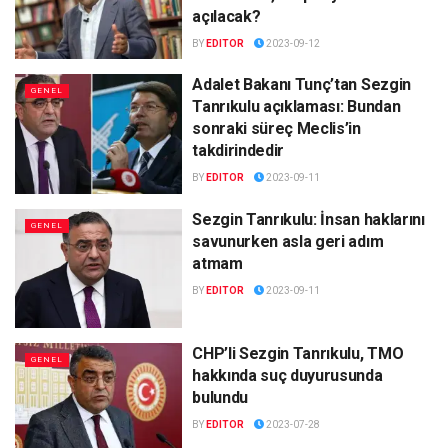
açılacak?
BY
EDITOR
2023-09-12
Adalet Bakanı Tunç’tan Sezgin
GENEL
Tanrıkulu açıklaması: Bundan
sonraki süreç Meclis’in
takdirindedir
BY
EDITOR
2023-09-11
Sezgin Tanrıkulu: İnsan haklarını
GENEL
savunurken asla geri adım
atmam
BY
EDITOR
2023-09-11
CHP’li Sezgin Tanrıkulu, TMO
GENEL
hakkında suç duyurusunda
bulundu
BY
EDITOR
2023-07-28