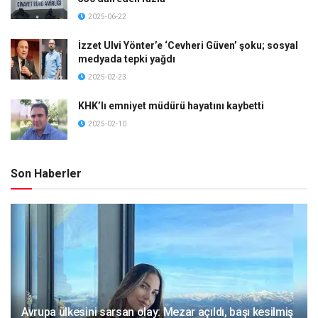
2025-06-22
İzzet Ulvi Yönter’e ‘Cevheri Güven’ şoku; sosyal
medyada tepki yağdı
2025-02-23
KHK’lı emniyet müdürü hayatını kaybetti
2025-02-10
Son Haberler
Avrupa ülkesini sarsan olay: Mezar açıldı, başı kesilmiş