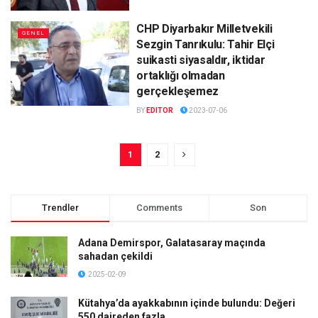
CHP Diyarbakır Milletvekili
GENEL
Sezgin Tanrıkulu: Tahir Elçi
suikasti siyasaldır, iktidar
ortaklığı olmadan
gerçekleşemez
BY
EDITOR
2023-07-06
1
2
Trendler
Comments
Son
Adana Demirspor, Galatasaray maçında
sahadan çekildi
2025-02-09
Kütahya’da ayakkabının içinde bulundu: Değeri
550 daireden fazla