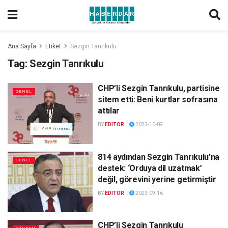
Ana Sayfa
Etiket
Sezgin Tanrıkulu
Tag:
Sezgin Tanrıkulu
CHP’li Sezgin Tanrıkulu, partisine
GENEL
sitem etti: Beni kurtlar sofrasına
attılar
BY
EDITOR
2023-10-09
814 aydından Sezgin Tanrıkulu’na
GENEL
destek: ‘Orduya dil uzatmak’
değil, görevini yerine getirmiştir
BY
EDITOR
2023-09-16
CHP’li Sezgin Tanrıkulu