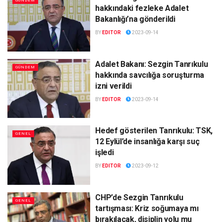
GÜNDEM
hakkındaki fezleke Adalet
Bakanlığı’na gönderildi
BY
EDITOR
2023-09-14
Adalet Bakanı: Sezgin Tanrıkulu
GÜNDEM
hakkında savcılığa soruşturma
izni verildi
BY
EDITOR
2023-09-14
Hedef gösterilen Tanrıkulu: TSK,
GENEL
12 Eylül’de insanlığa karşı suç
işledi
BY
EDITOR
2023-09-12
CHP’de Sezgin Tanrıkulu
GENEL
tartışması: Kriz soğumaya mı
bırakılacak, disiplin yolu mu