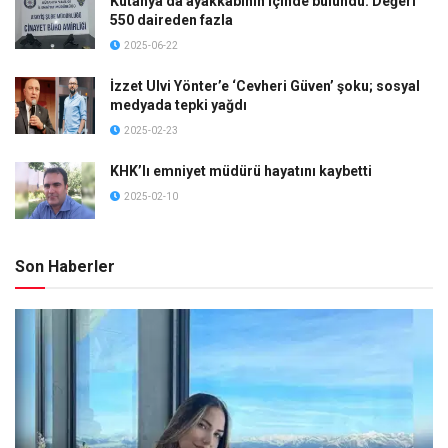
Kütahya’da ayakkabının içinde bulundu: Değeri
550 daireden fazla
2025-06-22
İzzet Ulvi Yönter’e ‘Cevheri Güven’ şoku; sosyal
medyada tepki yağdı
2025-02-23
KHK’lı emniyet müdürü hayatını kaybetti
2025-02-10
Son Haberler