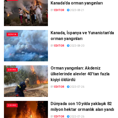
Kanada’da orman yangınları
BY
EDITOR
2023-08-21
Kanada, İspanya ve Yunanistan’da
DÜNYA
orman yangınları
BY
EDITOR
2023-08-20
Orman yangınları: Akdeniz
ÇEVRE
ülkelerinde alevler 40’tan fazla
kişiyi öldürdü
BY
EDITOR
2023-07-26
Dünyada son 10 yılda yaklaşık 82
ÇEVRE
milyon hektar ormanlık alan yandı
BY
EDITOR
2023-07-26