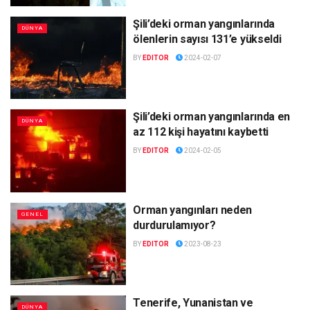
Şili’deki orman yangınlarında
DÜNYA
ölenlerin sayısı 131’e yükseldi
BY
EDITOR
2024-02-07
Şili’deki orman yangınlarında en
DÜNYA
az 112 kişi hayatını kaybetti
BY
EDITOR
2024-02-05
Orman yangınları neden
GENEL
durdurulamıyor?
BY
EDITOR
2023-08-23
Tenerife, Yunanistan ve
DÜNYA