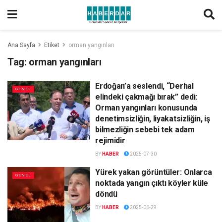
Ana Sayfa
Etiket
orman yangınları
Tag:
orman yangınları
Erdoğan’a seslendi, “Derhal
GENEL
elindeki çakmağı bırak” dedi:
Orman yangınları konusunda
denetimsizliğin, liyakatsizliğin, iş
bilmezliğin sebebi tek adam
rejimidir
BY
HABER
2025-07-30
Yürek yakan görüntüler: Onlarca
GENEL
noktada yangın çıktı köyler küle
döndü
BY
HABER
2025-06-29