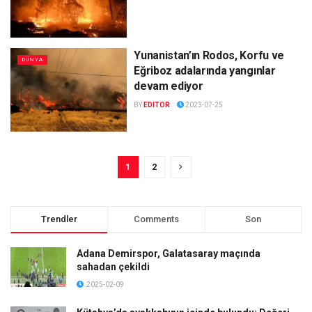
Yunanistan’ın Rodos, Korfu ve
DÜNYA
Eğriboz adalarında yangınlar
devam ediyor
BY
EDITOR
2023-07-25
1
2
Trendler
Comments
Son
Adana Demirspor, Galatasaray maçında
sahadan çekildi
2025-02-09