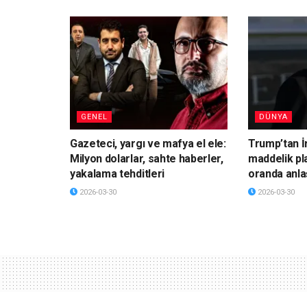
GENEL
DÜNYA
Gazeteci, yargı ve mafya el ele:
Trump’tan İ
Milyon dolarlar, sahte haberler,
maddelik pl
yakalama tehditleri
oranda anla
2026-03-30
2026-03-30