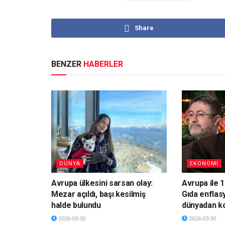
Share
BENZER
HABERLER
DÜNYA
EKONOMI
Avrupa ülkesini sarsan olay:
Avrupa ile 1
Mezar açıldı, başı kesilmiş
Gıda enflas
halde bulundu
dünyadan k
2026-03-30
2026-03-30