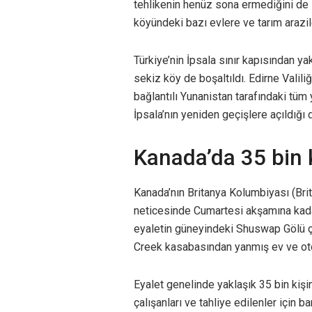
tehlikenin henüz sona ermediğini de sö
köyündeki bazı evlere ve tarım arazile
Türkiye’nin İpsala sınır kapısından 
sekiz köy de boşaltıldı. Edirne Valili
bağlantılı Yunanistan tarafındaki tüm 
İpsala’nın yeniden geçişlere açıldığı 
Kanada’da 35 bin k
Kanada’nın Britanya Kolumbiyası (Brit
neticesinde Cumartesi akşamına kadar
eyaletin güneyindeki Shuswap Gölü ç
Creek kasabasından yanmış ev ve otom
Eyalet genelinde yaklaşık 35 bin kişin
çalışanları ve tahliye edilenler için b