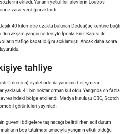
zlerini ekledi. Yunanlı yetkililer, alevlerin Loutros
rine zarar verdiğini aktardı.
yaklaşık 40 kilometre uzakta bulunan Dedeağaç kentine bağlı
ği dün akşam yangın nedeniyle İpsala Sınır Kapısı ile
yolların trafiğe kapatıldığını açıklamıştı. Ancak daha sonra
duyuruldu.
işiye tahliye
ish Columbia) eyaletinde iki yangının birleşmesi
 yaklaşık 41 bin hektar orman kül oldu. Yangında en fazla,
evresindeki bölge etkilendi. Medya kuruluşu CBC, Scotch
obil görüntüleri yayınladı.
in güvenli bölgelere taşınacağı belirtilirken acil durum
arınakların boş tutulması amacıyla yangının etkili olduğu