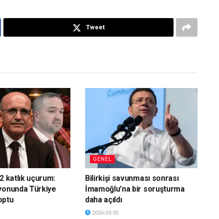
Tweet
GENEL
2 katlık uçurum:
Bilirkişi savunması sonrası
yonunda Türkiye
İmamoğlu’na bir soruşturma
optu
daha açıldı
2026-03-30