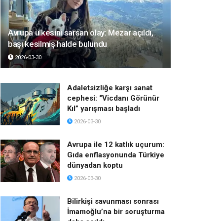
Avrupa ülkesini sarsan olay: Mezar açıldı,
başı kesilmiş halde bulundu
2026-03-30
Adaletsizliğe karşı sanat
cephesi: “Vicdanı Görünür
Kıl” yarışması başladı
2026-03-30
Avrupa ile 12 katlık uçurum:
Gıda enflasyonunda Türkiye
dünyadan koptu
2026-03-30
Bilirkişi savunması sonrası
İmamoğlu’na bir soruşturma