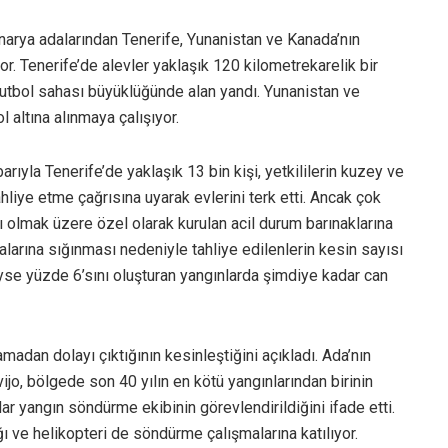
anarya adalarından Tenerife, Yunanistan ve Kanada’nın
yor. Tenerife’de alevler yaklaşık 120 kilometrekarelik bir
utbol sahası büyüklüğünde alan yandı. Yunanistan ve
 altına alınmaya çalışıyor.
ıyla Tenerife’de yaklaşık 13 bin kişi, yetkililerin kuzey ve
liye etme çağrısına uyarak evlerini terk etti. Ancak çok
 olmak üzere özel olarak kurulan acil durum barınaklarına
alarına sığınması nedeniyle tahliye edilenlerin kesin sayısı
eyse yüzde 6’sını oluşturan yangınlarda şimdiye kadar can
madan dolayı çıktığının kesinleştiğini açıkladı. Ada’nın
o, bölgede son 40 yılın en kötü yangınlarından birinin
r yangın söndürme ekibinin görevlendirildiğini ifade etti.
 ve helikopteri de söndürme çalışmalarına katılıyor.