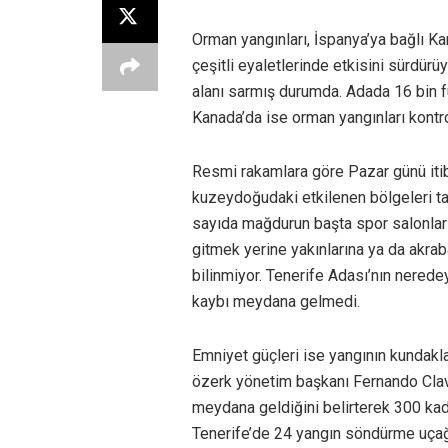
Orman yangınları, İspanya’ya bağlı K
çeşitli eyaletlerinde etkisini sürdürü
alanı sarmış durumda. Adada 16 bin f
Kanada’da ise orman yangınları kontrol
Resmi rakamlara göre Pazar günü itibar
kuzeydoğudaki etkilenen bölgeleri tah
sayıda mağdurun başta spor salonları
gitmek yerine yakınlarına ya da akrab
bilinmiyor. Tenerife Adası’nın nered
kaybı meydana gelmedi.
Emniyet güçleri ise yangının kundakla
özerk yönetim başkanı Fernando Clavij
meydana geldiğini belirterek 300 kada
Tenerife’de 24 yangın söndürme uçağı