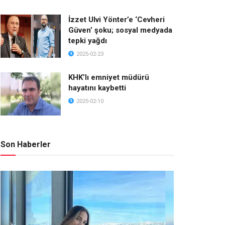
İzzet Ulvi Yönter’e ‘Cevheri
Güven’ şoku; sosyal medyada
tepki yağdı
2025-02-23
KHK’lı emniyet müdürü
hayatını kaybetti
2025-02-10
Son Haberler