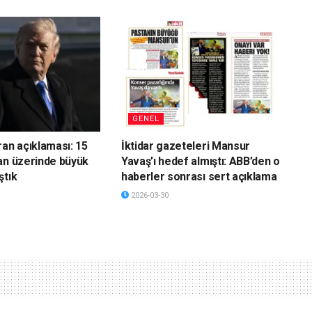
GENEL
ran açıklaması: 15
İktidar gazeteleri Mansur
an üzerinde büyük
Yavaş’ı hedef almıştı: ABB’den o
ştık
haberler sonrası sert açıklama
2026-03-30