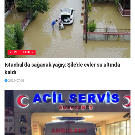
YEREL HABER
İstanbul'da sağanak yağış: Şile'de evler su altında
kaldı
2021-07-03