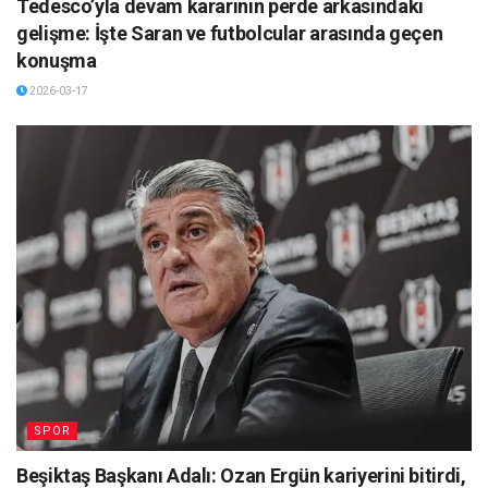
Tedesco’yla devam kararının perde arkasındaki
gelişme: İşte Saran ve futbolcular arasında geçen
konuşma
2026-03-17
SPOR
Beşiktaş Başkanı Adalı: Ozan Ergün kariyerini bitirdi,