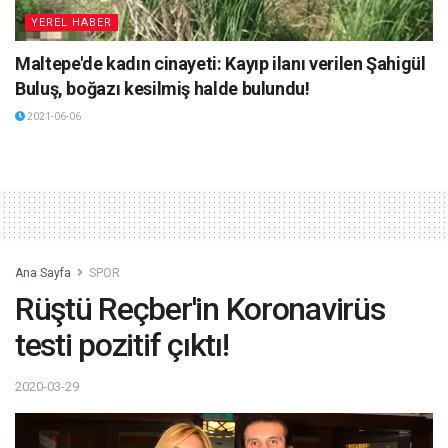
YEREL HABER
Maltepe'de kadın cinayeti: Kayıp ilanı verilen Şahigül
Buluş, boğazı kesilmiş halde bulundu!
2021-06-06
Ana Sayfa
SPOR
Rüştü Reçber'in Koronavirüs
testi pozitif çıktı!
2020-03-29