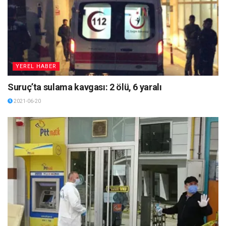
YEREL HABER
Suruç’ta sulama kavgası: 2 ölü, 6 yaralı
2021-06-20