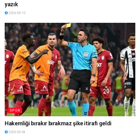
yazık
2026-03-10
SPOR
Hakemliği bırakır bırakmaz şike itirafı geldi
2026-03-04