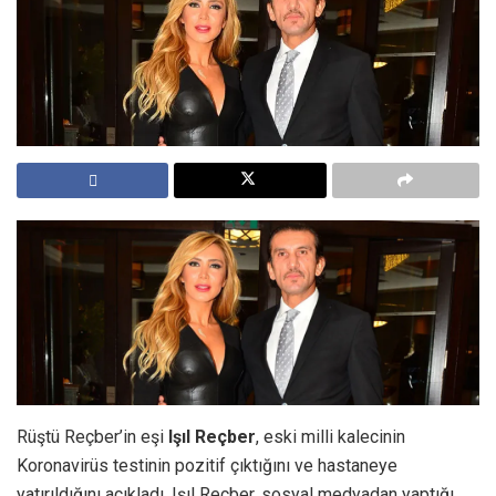
Rüştü Reçber’in eşi
Işıl Reçber
, eski milli kalecinin
Koronavirüs testinin pozitif çıktığını ve hastaneye
yatırıldığını açıkladı. Işıl Reçber, sosyal medyadan yaptığı