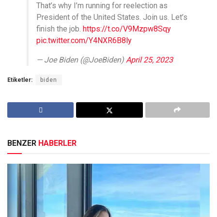
That’s why I’m running for reelection as
President of the United States. Join us. Let’s
finish the job.
https://t.co/V9Mzpw8Sqy
pic.twitter.com/Y4NXR6B8ly
— Joe Biden (@JoeBiden)
April 25, 2023
Etiketler:
biden
BENZER
HABERLER