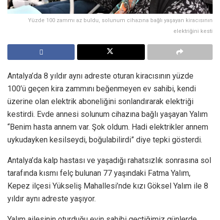
Yüzde 100 zammı az buldu, solunum cihazına bağlı yaşayan kiracısının
elektriğini kesti
Antalya’da 8 yıldır aynı adreste oturan kiracısının yüzde
100’ü geçen kira zammını beğenmeyen ev sahibi, kendi
üzerine olan elektrik aboneliğini sonlandırarak elektriği
kestirdi. Evde annesi solunum cihazına bağlı yaşayan Yalım
“Benim hasta annem var. Şok oldum. Hadi elektrikler annem
uykudayken kesilseydi, boğulabilirdi” diye tepki gösterdi.
Antalya’da kalp hastası ve yaşadığı rahatsızlık sonrasına sol
tarafında kısmı felç bulunan 77 yaşındaki Fatma Yalım,
Kepez ilçesi Yükseliş Mahallesi’nde kızı Göksel Yalım ile 8
yıldır aynı adreste yaşıyor.
Yalım ailesinin oturduğu evin sahibi geçtiğimiz günlerde