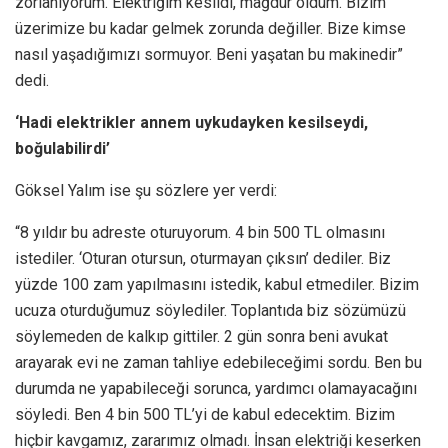
zorlanıyorum. Elektriğim kesildi, mağdur oldum. Bizim
üzerimize bu kadar gelmek zorunda değiller. Bize kimse
nasıl yaşadığımızı sormuyor. Beni yaşatan bu makinedir”
dedi.
‘Hadi elektrikler annem uykudayken kesilseydi,
boğulabilirdi’
Göksel Yalım ise şu sözlere yer verdi:
“8 yıldır bu adreste oturuyorum. 4 bin 500 TL olmasını
istediler. ‘Oturan otursun, oturmayan çıksın’ dediler. Biz
yüzde 100 zam yapılmasını istedik, kabul etmediler. Bizim
ucuza oturduğumuz söylediler. Toplantıda biz sözümüzü
söylemeden de kalkıp gittiler. 2 gün sonra beni avukat
arayarak evi ne zaman tahliye edebileceğimi sordu. Ben bu
durumda ne yapabileceği sorunca, yardımcı olamayacağını
söyledi. Ben 4 bin 500 TL’yi de kabul edecektim. Bizim
hiçbir kavgamız, zararımız olmadı. İnsan elektriği keserken