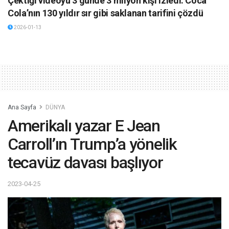
Çektiği videoyu 3 günde 3 milyon kişi izledi: Coca
Cola’nın 130 yıldır sır gibi saklanan tarifini çözdü
2026-01-13
Ana Sayfa
DÜNYA
Amerikalı yazar E Jean
Carroll’ın Trump’a yönelik
tecavüz davası başlıyor
2023-04-25