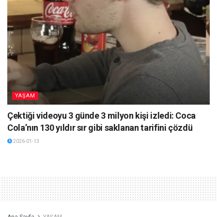
YAŞAM
Çektiği videoyu 3 günde 3 milyon kişi izledi: Coca
Cola’nın 130 yıldır sır gibi saklanan tarifini çözdü
2026-01-13
Ana Sayfa
YAŞAM