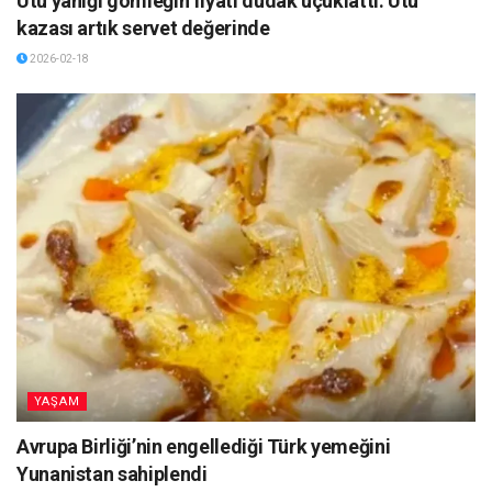
Ütü yanığı gömleğin fiyatı dudak uçuklattı: Ütü
kazası artık servet değerinde
2026-02-18
YAŞAM
Avrupa Birliği’nin engellediği Türk yemeğini
Yunanistan sahiplendi