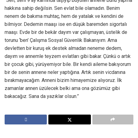
“Sen, seni 9 ay karnında taşıyıp büyüten annene bunu yapma
hakkına sahip değilsin. Sen evlat bile olamadın. Benim
nenem de bakıma muhtaç, hem de yatalak ve kendini de
bilmiyor. Dedemin maaşı ise en düşük baremden sigortalı
maaşı. Evde bir de bekâr dayım var çalışmayan, üstelik de
torunu ‘ben’ Çalışma Sosyal Güvenlik Bakanıyım. Ama
devletten bir kuruş ek destek almadan neneme dedem,
dayım ve annemle teyzem evlatları gibi bakar. Çünkü o artık
bir çocuk gibi, yürüyemiyor bile. Bir kendi aileme bakıyorum
bir de senin annene neler yaptığına. Artık senin vicdanına
bırakmayacağım. Anneni bizim himayemize alıyoruz. İlk
zamanlar annen üzülecek belki ama ona gözümüz gibi
bakacağız. Sana da yazıklar olsun.”