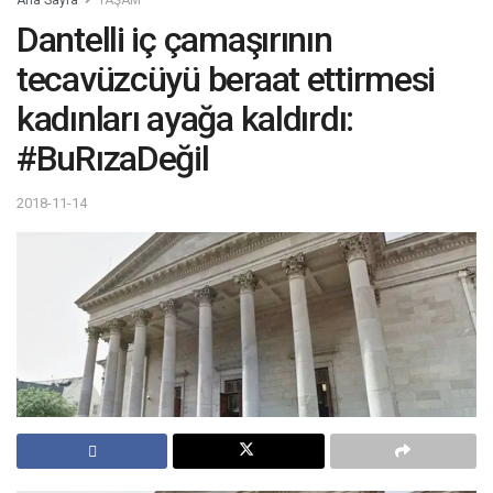
Dantelli iç çamaşırının
tecavüzcüyü beraat ettirmesi
kadınları ayağa kaldırdı:
#BuRızaDeğil
2018-11-14