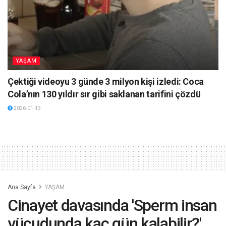
YAŞAM
Çektiği videoyu 3 günde 3 milyon kişi izledi: Coca
Cola’nın 130 yıldır sır gibi saklanan tarifini çözdü
2026-01-13
Ana Sayfa
YAŞAM
Cinayet davasında 'Sperm insan
vücudunda kaç gün kalabilir?'