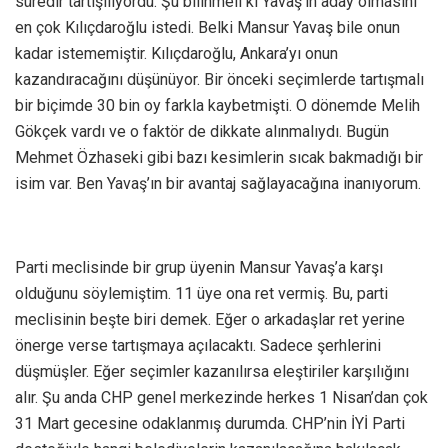
süredir tartışılıyordu. Şu bilinmeli ki Yavaş’ın aday olmasını
en çok Kılıçdaroğlu istedi. Belki Mansur Yavaş bile onun
kadar istememiştir. Kılıçdaroğlu, Ankara’yı onun
kazandıracağını düşünüyor. Bir önceki seçimlerde tartışmalı
bir biçimde 30 bin oy farkla kaybetmişti. O dönemde Melih
Gökçek vardı ve o faktör de dikkate alınmalıydı. Bugün
Mehmet Özhaseki gibi bazı kesimlerin sıcak bakmadığı bir
isim var. Ben Yavaş’ın bir avantaj sağlayacağına inanıyorum.
Parti meclisinde bir grup üyenin Mansur Yavaş’a karşı
olduğunu söylemiştim. 11 üye ona ret vermiş. Bu, parti
meclisinin beşte biri demek. Eğer o arkadaşlar ret yerine
önerge verse tartışmaya açılacaktı. Sadece şerhlerini
düşmüşler. Eğer seçimler kazanılırsa eleştiriler karşılığını
alır. Şu anda CHP genel merkezinde herkes 1 Nisan’dan çok
31 Mart gecesine odaklanmış durumda. CHP’nin İYİ Parti