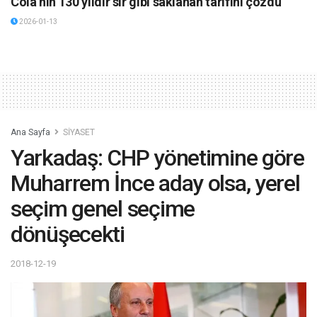
Cola’nın 130 yıldır sır gibi saklanan tarifini çözdü
2026-01-13
Ana Sayfa
SİYASET
Yarkadaş: CHP yönetimine göre
Muharrem İnce aday olsa, yerel
seçim genel seçime
dönüşecekti
2018-12-19