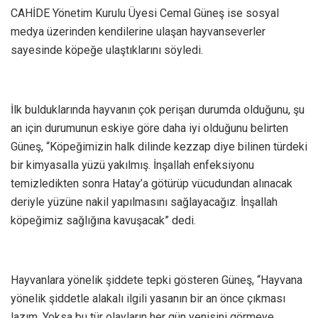
CAHİDE Yönetim Kurulu Üyesi Cemal Güneş ise sosyal
medya üzerinden kendilerine ulaşan hayvanseverler
sayesinde köpeğe ulaştıklarını söyledi.
İlk bulduklarında hayvanın çok perişan durumda olduğunu, şu
an için durumunun eskiye göre daha iyi olduğunu belirten
Güneş, “Köpeğimizin halk dilinde kezzap diye bilinen türdeki
bir kimyasalla yüzü yakılmış. İnşallah enfeksiyonu
temizledikten sonra Hatay’a götürüp vücudundan alınacak
deriyle yüzüne nakil yapılmasını sağlayacağız. İnşallah
köpeğimiz sağlığına kavuşacak” dedi.
Hayvanlara yönelik şiddete tepki gösteren Güneş, “Hayvana
yönelik şiddetle alakalı ilgili yasanın bir an önce çıkması
lazım. Yoksa bu tür olayların her gün yenisini görmeye