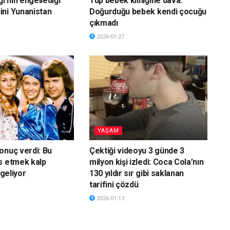
ği’nin engellediği
Tüp bebek kliniğine dava:
ni Yunanistan
Doğurduğu bebek kendi çocuğu
çıkmadı
2026-01-27
YAŞAM
onuç verdi: Bu
Çektiği videoyu 3 günde 3
s etmek kalp
milyon kişi izledi: Coca Cola’nın
 geliyor
130 yıldır sır gibi saklanan
tarifini çözdü
2026-01-13