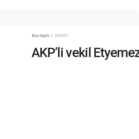
Ana Sayfa
SİYASET
AKP’li vekil Etyemez:
işsizlik yok, kimse
2019-10-23