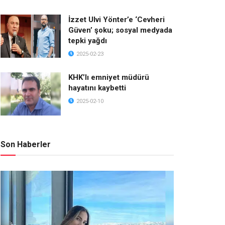
İzzet Ulvi Yönter’e ‘Cevheri
Güven’ şoku; sosyal medyada
tepki yağdı
2025-02-23
KHK’lı emniyet müdürü
hayatını kaybetti
2025-02-10
Son Haberler