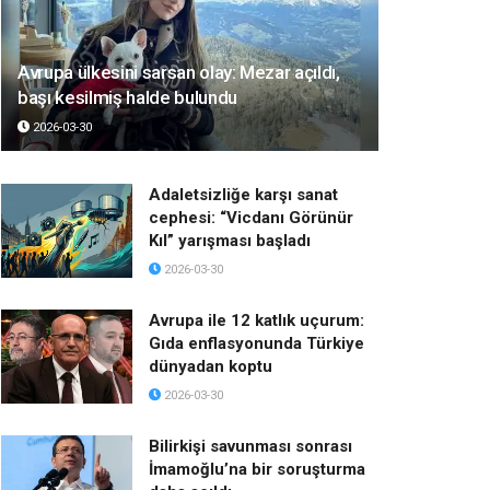
Avrupa ülkesini sarsan olay: Mezar açıldı,
başı kesilmiş halde bulundu
2026-03-30
Adaletsizliğe karşı sanat
cephesi: “Vicdanı Görünür
Kıl” yarışması başladı
2026-03-30
Avrupa ile 12 katlık uçurum:
Gıda enflasyonunda Türkiye
dünyadan koptu
2026-03-30
Bilirkişi savunması sonrası
İmamoğlu’na bir soruşturma