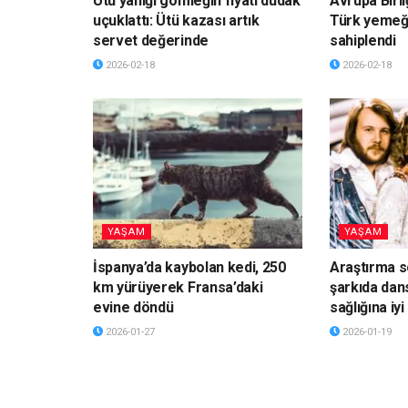
Ütü yanığı gömleğin fiyatı dudak
Avrupa Birli
uçuklattı: Ütü kazası artık
Türk yemeği
servet değerinde
sahiplendi
2026-02-18
2026-02-18
YAŞAM
YAŞAM
İspanya’da kaybolan kedi, 250
Araştırma s
km yürüyerek Fransa’daki
şarkıda dan
evine döndü
sağlığına iyi
2026-01-27
2026-01-19