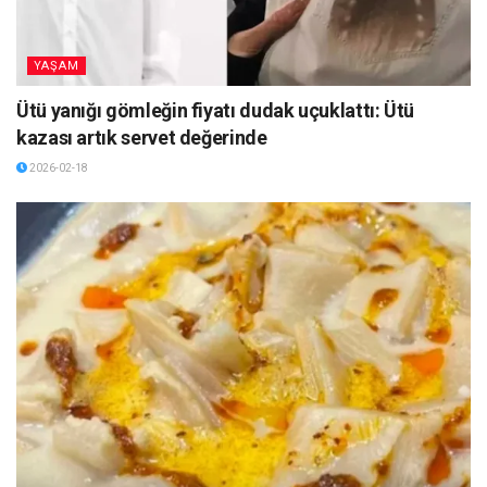
YAŞAM
Ütü yanığı gömleğin fiyatı dudak uçuklattı: Ütü
kazası artık servet değerinde
2026-02-18