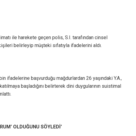
matı ile harekete geçen polis, S.I. tarafından cinsel
ileri belirleyip müşteki sıfatıyla ifadelerini aldı.
in ifadelerine başvurduğu mağdurlardan 26 yaşındaki Y.A.,
tılmaya başladığını belirterek dini duygularının suistimal
lattı.
DURUM’ OLDUĞUNU SÖYLEDİ’