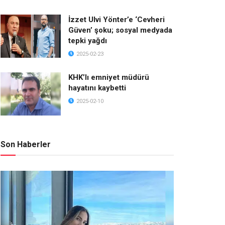
İzzet Ulvi Yönter’e ‘Cevheri
Güven’ şoku; sosyal medyada
tepki yağdı
2025-02-23
KHK’lı emniyet müdürü
hayatını kaybetti
2025-02-10
Son Haberler