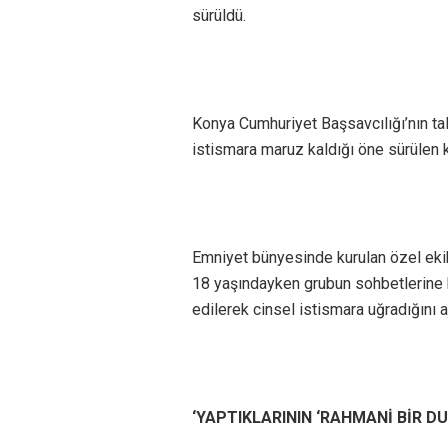
sürüldü.
Konya Cumhuriyet Başsavcılığı’nın tali
istismara maruz kaldığı öne sürülen kiş
Emniyet bünyesinde kurulan özel ekib
18 yaşındayken grubun sohbetlerine ka
edilerek cinsel istismara uğradığını an
‘YAPTIKLARININ ‘RAHMANİ BİR 