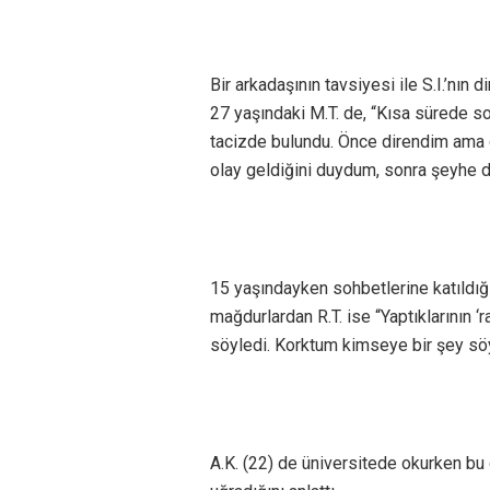
Bir arkadaşının tavsiyesi ile S.I.’nın
27 yaşındaki M.T. de, “Kısa sürede s
tacizde bulundu. Önce direndim ama g
olay geldiğini duydum, sonra şeyhe di
15 yaşındayken sohbetlerine katıldığı 
mağdurlardan R.T. ise “Yaptıklarının 
söyledi. Korktum kimseye bir şey s
A.K. (22) de üniversitede okurken bu g