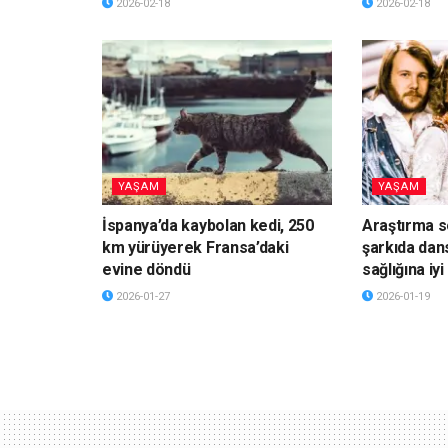
2026-02-18
2026-02-18
YAŞAM
YAŞAM
İspanya’da kaybolan kedi, 250
Araştırma s
km yürüyerek Fransa’daki
şarkıda dan
evine döndü
sağlığına iyi
2026-01-27
2026-01-19