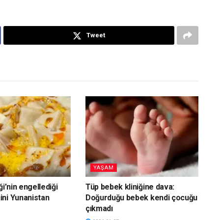
Tweet
YAŞAM
ği’nin engellediği
Tüp bebek kliniğine dava:
ni Yunanistan
Doğurduğu bebek kendi çocuğu
çıkmadı