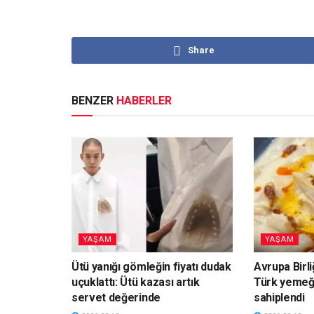
Share
BENZER
HABERLER
YAŞAM
YAŞAM
Ütü yanığı gömleğin fiyatı dudak
Avrupa Birli
uçuklattı: Ütü kazası artık
Türk yemeği
servet değerinde
sahiplendi