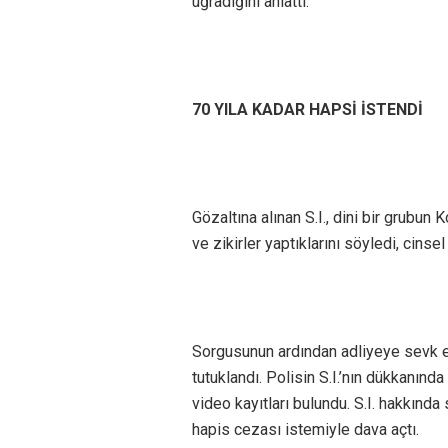
uğradığını anlattı.
70 YILA KADAR HAPSİ İSTENDİ
Gözaltına alınan S.I., dini bir grubun
ve zikirler yaptıklarını söyledi, cinsel 
Sorgusunun ardından adliyeye sevk ed
tutuklandı. Polisin S.I.’nın dükkanınd
video kayıtları bulundu. S.I. hakkınd
hapis cezası istemiyle dava açtı.