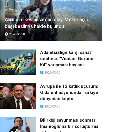
Avrupa ülkesini sarsan olay: Mezar açıldı,
başı kesilmiş halde bulundu
2026-03-30
Adaletsizliğe karşı sanat
cephesi: “Vicdanı Görünür
Kıl” yarışması başladı
2026-03-30
Avrupa ile 12 katlık uçurum:
Gıda enflasyonunda Türkiye
dünyadan koptu
2026-03-30
Bilirkişi savunması sonrası
İmamoğlu’na bir soruşturma