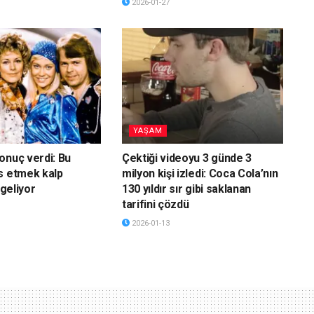
2026-01-27
YAŞAM
onuç verdi: Bu
Çektiği videoyu 3 günde 3
s etmek kalp
milyon kişi izledi: Coca Cola’nın
 geliyor
130 yıldır sır gibi saklanan
tarifini çözdü
2026-01-13