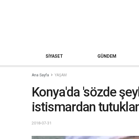
SİYASET
GÜNDEM
Ana Sayfa
YAŞAM
Konya'da 'sözde şeyh
istismardan tutukla
2018-07-31