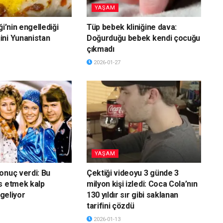
YAŞAM
ği’nin engellediği
Tüp bebek kliniğine dava:
ni Yunanistan
Doğurduğu bebek kendi çocuğu
çıkmadı
2026-01-27
YAŞAM
onuç verdi: Bu
Çektiği videoyu 3 günde 3
s etmek kalp
milyon kişi izledi: Coca Cola’nın
 geliyor
130 yıldır sır gibi saklanan
tarifini çözdü
2026-01-13