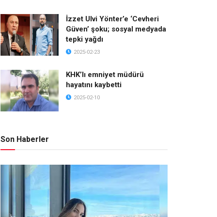
İzzet Ulvi Yönter’e ‘Cevheri
Güven’ şoku; sosyal medyada
tepki yağdı
2025-02-23
KHK’lı emniyet müdürü
hayatını kaybetti
2025-02-10
Son Haberler