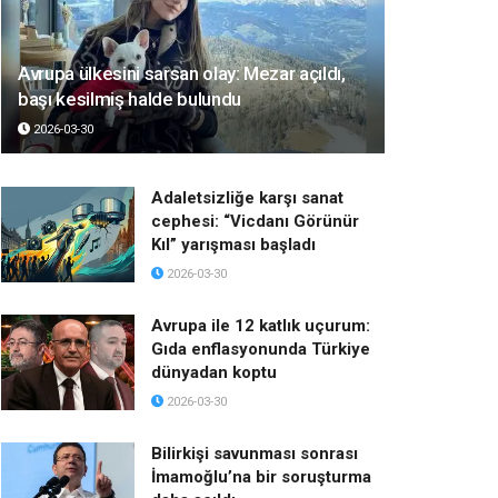
Avrupa ülkesini sarsan olay: Mezar açıldı,
başı kesilmiş halde bulundu
2026-03-30
Adaletsizliğe karşı sanat
cephesi: “Vicdanı Görünür
Kıl” yarışması başladı
2026-03-30
Avrupa ile 12 katlık uçurum:
Gıda enflasyonunda Türkiye
dünyadan koptu
2026-03-30
Bilirkişi savunması sonrası
İmamoğlu’na bir soruşturma