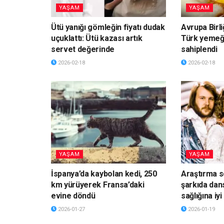
YAŞAM
YAŞAM
Ütü yanığı gömleğin fiyatı dudak
Avrupa Birli
uçuklattı: Ütü kazası artık
Türk yemeği
servet değerinde
sahiplendi
2026-02-18
2026-02-18
YAŞAM
YAŞAM
İspanya’da kaybolan kedi, 250
Araştırma s
km yürüyerek Fransa’daki
şarkıda dan
evine döndü
sağlığına iyi
2026-01-27
2026-01-19