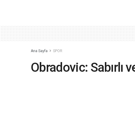
Ana Sayfa
SPOR
Obradovic: Sabırlı v
istiyoruz
2019-09-23