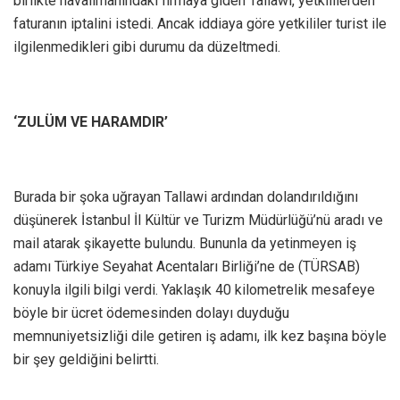
birlikte havalimanındaki firmaya giden Tallawi, yetkililerden
faturanın iptalini istedi. Ancak iddiaya göre yetkililer turist ile
ilgilenmedikleri gibi durumu da düzeltmedi.
‘ZULÜM VE HARAMDIR’
Burada bir şoka uğrayan Tallawi ardından dolandırıldığını
düşünerek İstanbul İl Kültür ve Turizm Müdürlüğü’nü aradı ve
mail atarak şikayette bulundu. Bununla da yetinmeyen iş
adamı Türkiye Seyahat Acentaları Birliği’ne de (TÜRSAB)
konuyla ilgili bilgi verdi. Yaklaşık 40 kilometrelik mesafeye
böyle bir ücret ödemesinden dolayı duyduğu
memnuniyetsizliği dile getiren iş adamı, ilk kez başına böyle
bir şey geldiğini belirtti.