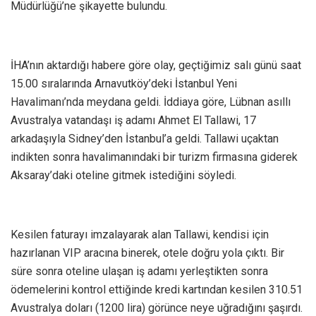
Müdürlüğü’ne şikayette bulundu.
İHA’nın aktardığı habere göre olay, geçtiğimiz salı günü saat
15.00 sıralarında Arnavutköy’deki İstanbul Yeni
Havalimanı’nda meydana geldi. İddiaya göre, Lübnan asıllı
Avustralya vatandaşı iş adamı Ahmet El Tallawi, 17
arkadaşıyla Sidney’den İstanbul’a geldi. Tallawi uçaktan
indikten sonra havalimanındaki bir turizm firmasına giderek
Aksaray’daki oteline gitmek istediğini söyledi.
Kesilen faturayı imzalayarak alan Tallawi, kendisi için
hazırlanan VIP aracına binerek, otele doğru yola çıktı. Bir
süre sonra oteline ulaşan iş adamı yerleştikten sonra
ödemelerini kontrol ettiğinde kredi kartından kesilen 310.51
Avustralya doları (1200 lira) görünce neye uğradığını şaşırdı.