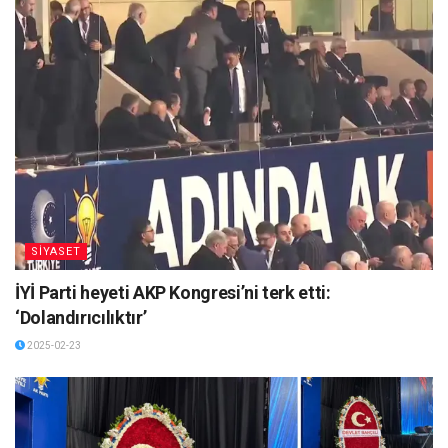
SİYASET
İYİ Parti heyeti AKP Kongresi’ni terk etti:
‘Dolandırıcılıktır’
2025-02-23