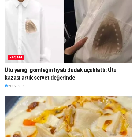
YAŞAM
Ütü yanığı gömleğin fiyatı dudak uçuklattı: Ütü
kazası artık servet değerinde
2026-02-18