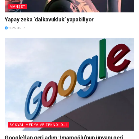
MANŞET
Yapay zeka ‘dalkavukluk’ yapabiliyor
2025-06-07
SOSYAL MEDYA VE TEKNOLOJİ
Google’dan geri adım: İmamoğlu’nun ünvanı geri