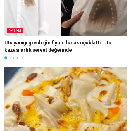
YAŞAM
Ütü yanığı gömleğin fiyatı dudak uçuklattı: Ütü
kazası artık servet değerinde
2026-02-18