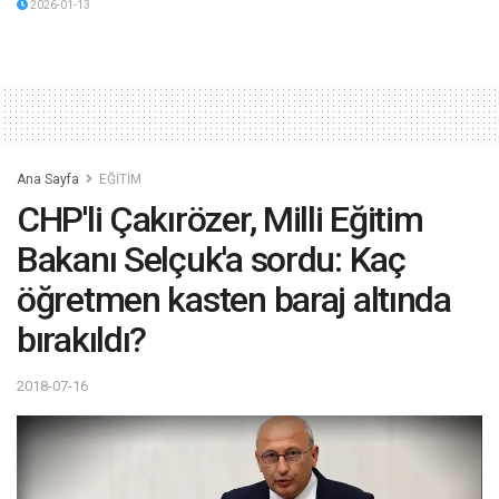
2026-01-13
Ana Sayfa
EĞİTİM
CHP'li Çakırözer, Milli Eğitim
Bakanı Selçuk'a sordu: Kaç
öğretmen kasten baraj altında
bırakıldı?
2018-07-16