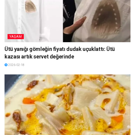
YAŞAM
Ütü yanığı gömleğin fiyatı dudak uçuklattı: Ütü
kazası artık servet değerinde
2026-02-18