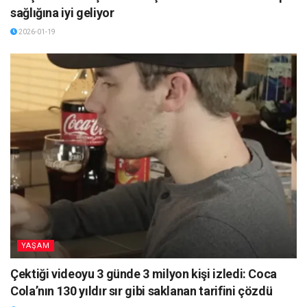
sağlığına iyi geliyor
2026-01-19
YAŞAM
Çektiği videoyu 3 günde 3 milyon kişi izledi: Coca
Cola’nın 130 yıldır sır gibi saklanan tarifini çözdü