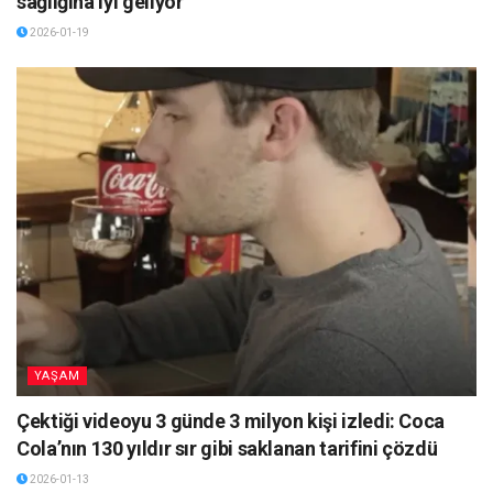
sağlığına iyi geliyor
2026-01-19
YAŞAM
Çektiği videoyu 3 günde 3 milyon kişi izledi: Coca
Cola’nın 130 yıldır sır gibi saklanan tarifini çözdü
2026-01-13