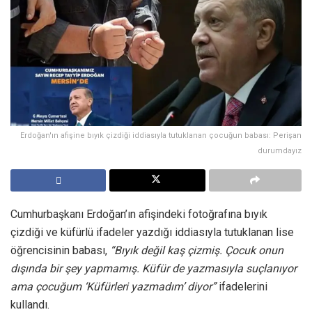
Erdoğan'ın afişine bıyık çizdiği iddiasıyla tutuklanan çocuğun babası: Perişan
durumdayız
Cumhurbaşkanı Erdoğan’ın afişindeki fotoğrafına bıyık
çizdiği ve küfürlü ifadeler yazdığı iddiasıyla tutuklanan lise
öğrencisinin babası,
“Bıyık değil kaş çizmiş. Çocuk onun
dışında bir şey yapmamış. Küfür de yazmasıyla suçlanıyor
ama çocuğum ‘Küfürleri yazmadım’ diyor”
ifadelerini
kullandı.