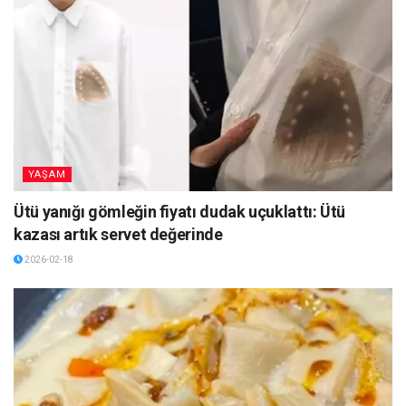
YAŞAM
Ütü yanığı gömleğin fiyatı dudak uçuklattı: Ütü
kazası artık servet değerinde
2026-02-18