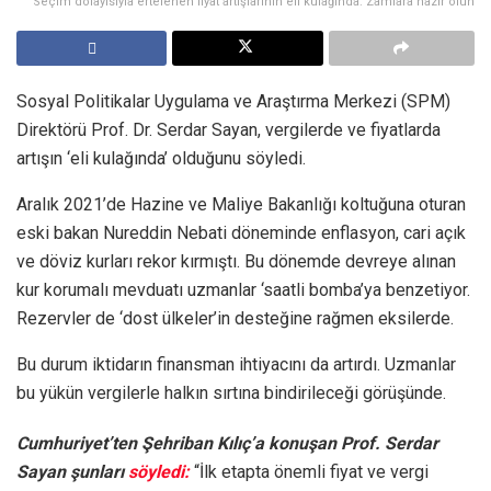
Seçim dolayısıyla ertelenen fiyat artışlarının eli kulağında: Zamlara hazır olun
Sosyal Politikalar Uygulama ve Araştırma Merkezi (SPM)
Direktörü Prof. Dr. Serdar Sayan, vergilerde ve fiyatlarda
artışın ‘eli kulağında’ olduğunu söyledi.
Aralık 2021’de Hazine ve Maliye Bakanlığı koltuğuna oturan
eski bakan Nureddin Nebati döneminde enflasyon, cari açık
ve döviz kurları rekor kırmıştı. Bu dönemde devreye alınan
kur korumalı mevduatı uzmanlar ‘saatli bomba’ya benzetiyor.
Rezervler de ‘dost ülkeler’in desteğine rağmen eksilerde.
Bu durum iktidarın finansman ihtiyacını da artırdı. Uzmanlar
bu yükün vergilerle halkın sırtına bindirileceği görüşünde.
Cumhuriyet’ten Şehriban Kılıç’a konuşan Prof. Serdar
Sayan şunları
söyledi:
“İlk etapta önemli fiyat ve vergi