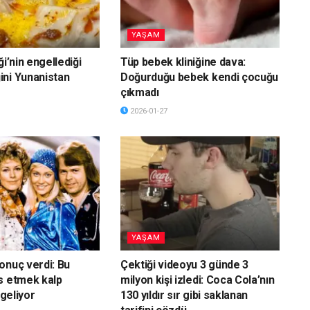
YAŞAM
ği’nin engellediği
Tüp bebek kliniğine dava:
ni Yunanistan
Doğurduğu bebek kendi çocuğu
çıkmadı
2026-01-27
YAŞAM
onuç verdi: Bu
Çektiği videoyu 3 günde 3
s etmek kalp
milyon kişi izledi: Coca Cola’nın
 geliyor
130 yıldır sır gibi saklanan