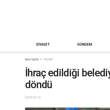
SİYASET
GÜNDEM
Ana Sayfa
YAŞAM
İhraç edildiği beled
döndü
2019-07-12