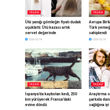
YAŞAM
YAŞAM
Ütü yanığı gömleğin fiyatı dudak
Avrupa Birli
uçuklattı: Ütü kazası artık
Türk yemeği
servet değerinde
sahiplendi
2026-02-18
2026-02-18
YAŞAM
YAŞAM
İspanya’da kaybolan kedi, 250
Araştırma s
km yürüyerek Fransa’daki
şarkıda dan
evine döndü
sağlığına iyi