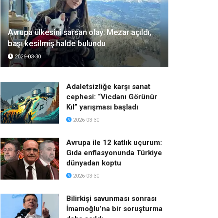
Avrupa ülkesini sarsan olay: Mezar açıldı,
başı kesilmiş halde bulundu
2026-03-30
Adaletsizliğe karşı sanat
cephesi: “Vicdanı Görünür
Kıl” yarışması başladı
2026-03-30
Avrupa ile 12 katlık uçurum:
Gıda enflasyonunda Türkiye
dünyadan koptu
2026-03-30
Bilirkişi savunması sonrası
İmamoğlu’na bir soruşturma