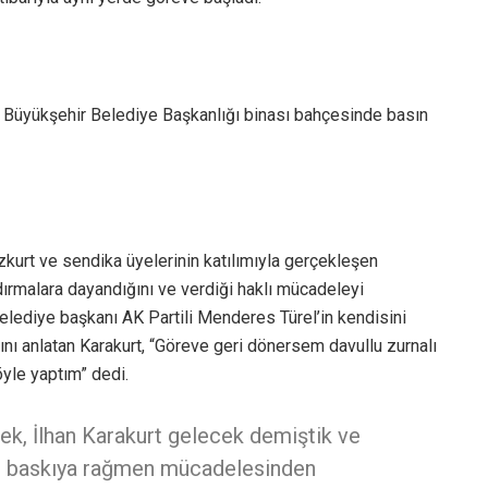
a Büyükşehir Belediye Başkanlığı binası bahçesinde basın
urt ve sendika üyelerinin katılımıyla gerçekleşen
dırmalara dayandığını ve verdiği haklı mücadeleyi
lediye başkanı AK Partili Menderes Türel’in kendisini
nı anlatan Karakurt, “Göreve geri dönersem davullu zurnalı
yle yaptım” dedi.
k, İlhan Karakurt gelecek demiştik ve
lü baskıya rağmen mücadelesinden