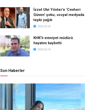
İzzet Ulvi Yönter’e ‘Cevheri
Güven’ şoku; sosyal medyada
tepki yağdı
2025-02-23
KHK’lı emniyet müdürü
hayatını kaybetti
2025-02-10
Son Haberler