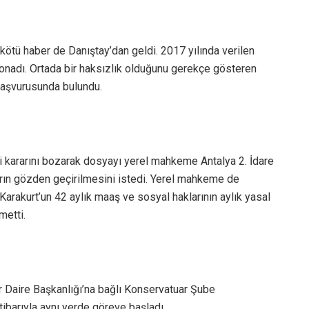
 kötü haber de Danıştay’dan geldi. 2017 yılında verilen
ı onadı. Ortada bir haksızlık olduğunu gerekçe gösteren
başvurusunda bulundu.
 kararını bozarak dosyayı yerel mahkeme Antalya 2. İdare
rın gözden geçirilmesini istedi. Yerel mahkeme de
Karakurt’un 42 aylık maaş ve sosyal haklarının aylık yasal
metti.
er Daire Başkanlığı’na bağlı Konservatuar Şube
tibarıyla aynı yerde göreve başladı.