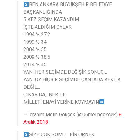
BEN ANKARA BÜYÜKŞEHİR BELEDİYE
BAŞKANLIĞINDA
5 KEZ SEÇİM KAZANDIM.
İŞTE ALDIĞIM OYLAR;
1994 % 27.2
1999 % 34
2004 % 55
2009 % 38.5
2014 % 45
YANİ HER SEÇİMDE DEĞİŞİK SONUÇ…
YANİ OY HİÇBİR SEÇİMDE ÇANTADA KEKLİK
DEĞİL,..
ÇIKAR DA, İNER DE.
MİLLETİ ENAYİ YERİNE KOYMAYIN
— İbrahim Melih Gökçek (@06melihgokcek)
8
Aralık 2018
SİZE ÇOK SOMUT BİR ÖRNEK.