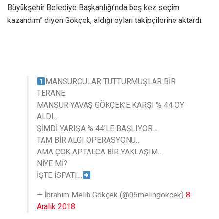
Büyükşehir Belediye Başkanlığı’nda beş kez seçim
kazandım” diyen Gökçek, aldığı oyları takipçilerine aktardı.
MANSURCULAR TUTTURMUŞLAR BİR
TERANE.
MANSUR YAVAŞ GÖKÇEK’E KARŞI % 44 OY
ALDI…
ŞİMDİ YARIŞA % 44’LE BAŞLIYOR…
TAM BİR ALGI OPERASYONU…
AMA ÇOK APTALCA BİR YAKLAŞIM…
NİYE Mİ?
İŞTE İSPATI…
— İbrahim Melih Gökçek (@06melihgokcek)
8
Aralık 2018