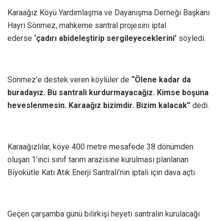
Karaağız Köyü Yardımlaşma ve Dayanışma Derneği Başkanı
Hayri Sönmez, mahkeme santral projesini iptal
ederse
‘çadırı abideleştirip sergileyeceklerini’
söyledi.
Sönmez’e destek veren köylüler de
“Ölene kadar da
buradayız. Bu santrali kurdurmayacağız. Kimse boşuna
heveslenmesin. Karaağız bizimdir. Bizim kalacak”
dedi.
Karaağızlılar, köye 400 metre mesafede 38 dönümden
oluşan 1’inci sınıf tarım arazisine kurulması planlanan
Biyokütle Katı Atık Enerji Santrali’nin iptali için dava açtı.
Geçen çarşamba günü bilirkişi heyeti santralin kurulacağı