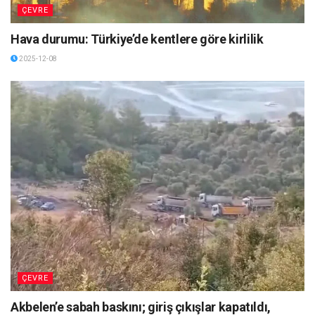
ÇEVRE
Hava durumu: Türkiye’de kentlere göre kirlilik
2025-12-08
ÇEVRE
Akbelen’e sabah baskını; giriş çıkışlar kapatıldı,