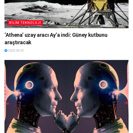
BİLİM TEKNOLOJİ
‘Athena’ uzay aracı Ay’a indi: Güney kutbunu
araştıracak
2025-03-07