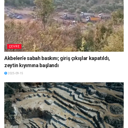
ÇEVRE
Akbelen’e sabah baskını; giriş çıkışlar kapatıldı,
zeytin kıyımına başlandı
2025-09-15