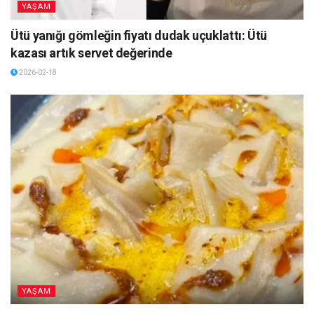
YAŞAM
Ütü yanığı gömleğin fiyatı dudak uçuklattı: Ütü
kazası artık servet değerinde
2026-02-18
YAŞAM