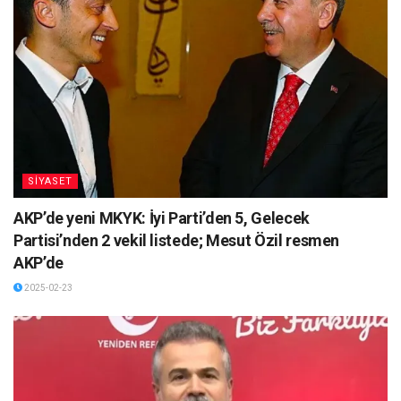
SİYASET
AKP’de yeni MKYK: İyi Parti’den 5, Gelecek
Partisi’nden 2 vekil listede; Mesut Özil resmen
AKP’de
2025-02-23