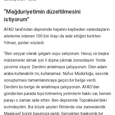
“Mağduriyetimin düzeltilmesini
istiyorum”
AFAD tarafından depremde hayatını kaybeden vatandaşların
ailelerine ödenen 100 bin lirayı da iade ettiğini belirten
Yılmaz, şunları söyledi:
“Ben seyyar olarak şalgam suyu satıyorum. Havuç ve başka
malzemeler almak için il dışına çıkmak zorundayım. Yolda
çevirme oluyor. Derdimi anlatmaya çalışıyorum. Ölen adam
araba kullanabilir mi, kullanamaz. Nüfus Müdürlüğü, savcılık
soruşturması tamamlanıncaya geçici bir belge verdi.
Derdimi bu belge ile anlatmaya çalışıyorum. AFAD’dan
gönderilen parada tüyü bitmemiş yetimlerin hakkı var, hemen
parayı o zaman iade ettim. Ben depremde Toprakkale’deki
evimdeydim. Biz böyle şeyleri filmlerde olur zannederdik.
Maalesef bizim başımıza geldi. Gerçekten trajikomik bir