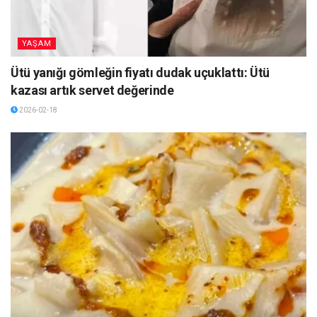
YAŞAM
Ütü yanığı gömleğin fiyatı dudak uçuklattı: Ütü
kazası artık servet değerinde
2026-02-18