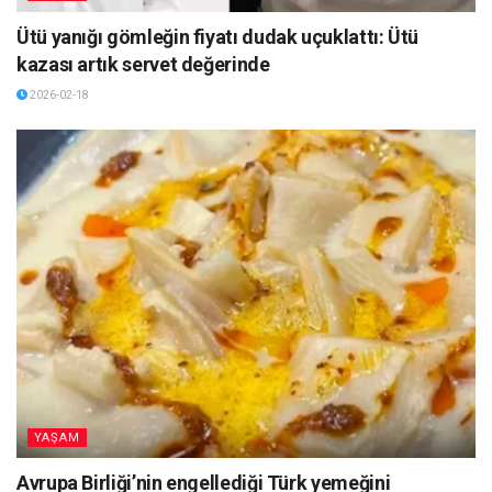
Ütü yanığı gömleğin fiyatı dudak uçuklattı: Ütü
kazası artık servet değerinde
2026-02-18
YAŞAM
Avrupa Birliği’nin engellediği Türk yemeğini