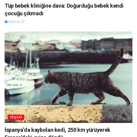
Tüp bebek kliniğine dava: Doğurduğu bebek kendi
çocuğu çıkmadı
2026-01-27
YAŞAM
İspanya’da kaybolan kedi, 250 km yürüyerek