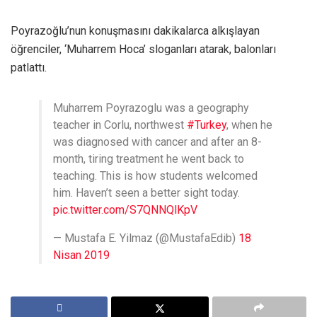
Poyrazoğlu’nun konuşmasını dakikalarca alkışlayan
öğrenciler, ‘Muharrem Hoca’ sloganları atarak, balonları
patlattı.
Muharrem Poyrazoglu was a geography
teacher in Corlu, northwest
#Turkey
, when he
was diagnosed with cancer and after an 8-
month, tiring treatment he went back to
teaching. This is how students welcomed
him. Haven’t seen a better sight today.
pic.twitter.com/S7QNNQlKpV
— Mustafa E. Yilmaz (@MustafaEdib)
18
Nisan 2019