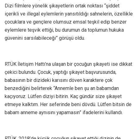
Dizi filmlere yönelik şikayetlerin ortak noktası “şiddet
içerikli ve illegal eylemlerin yansıtıldığı sahnelerin, özellikle
çocuklara ve gençlere olumsuz emsal teşkil edip benzer
eylemlere teşvik ettiği, bu durumun da toplumun hukuka
güvenini sarsılabileceği” görüşü oldu.
RTÜK İletişim Hattı’na ulaşan bir çocuğun şikayeti ise dikkat
çekici bulundu. Çocuk, yaptığı şikayet başvurusunda,
babasının bir dizideki karısını döven karaktere çok
benzediğini belirterek “Annemle ben şu an babamdan
kaçıyoruz. Lütfen diziyi bitirin. Kaç gündür size şikayet
etmeye kalktım. Her seferinde beni dövdü. Lütfen bitsin de
babam anneme aynısını yapamasın” ifadelerini kullandı.
RTÜK, 2018’de küçük çoçuğun şikayet ettiği dizinin de