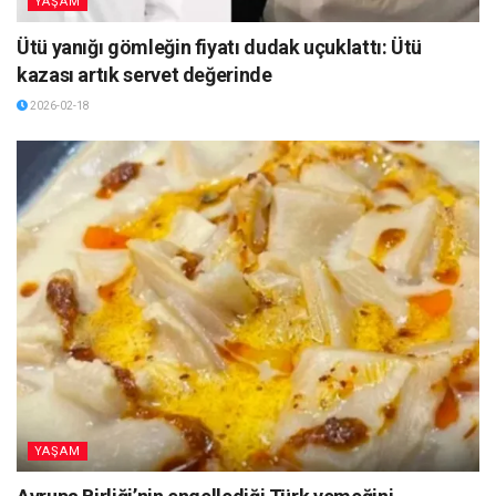
YAŞAM
Ütü yanığı gömleğin fiyatı dudak uçuklattı: Ütü
kazası artık servet değerinde
2026-02-18
YAŞAM