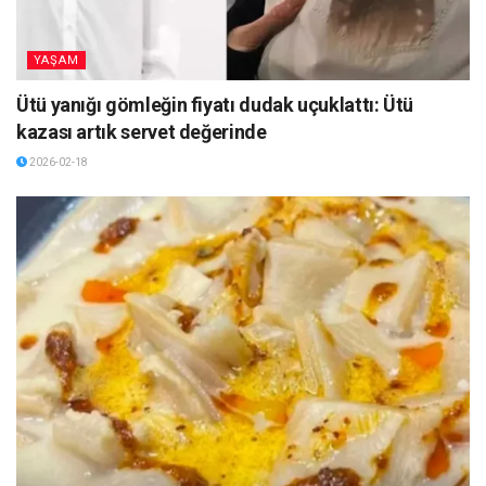
YAŞAM
Ütü yanığı gömleğin fiyatı dudak uçuklattı: Ütü
kazası artık servet değerinde
2026-02-18