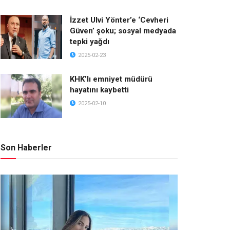
İzzet Ulvi Yönter’e ‘Cevheri
Güven’ şoku; sosyal medyada
tepki yağdı
2025-02-23
KHK’lı emniyet müdürü
hayatını kaybetti
2025-02-10
Son Haberler