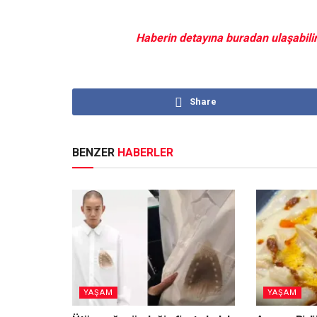
Haberin detayına buradan ulaşabilir
Share
BENZER
HABERLER
YAŞAM
YAŞAM