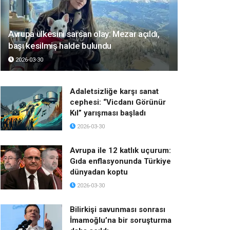
Avrupa ülkesini sarsan olay: Mezar açıldı,
başı kesilmiş halde bulundu
2026-03-30
Adaletsizliğe karşı sanat
cephesi: “Vicdanı Görünür
Kıl” yarışması başladı
2026-03-30
Avrupa ile 12 katlık uçurum:
Gıda enflasyonunda Türkiye
dünyadan koptu
2026-03-30
Bilirkişi savunması sonrası
İmamoğlu’na bir soruşturma