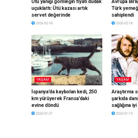
Ütü yanığı gömleğin fiyatı dudak
Avrupa Birli
uçuklattı: Ütü kazası artık
Türk yemeği
servet değerinde
sahiplendi
2026-02-18
2026-02-18
YAŞAM
YAŞAM
İspanya’da kaybolan kedi, 250
Araştırma s
km yürüyerek Fransa’daki
şarkıda dan
evine döndü
sağlığına iyi
2026-01-27
2026-01-19