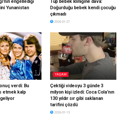
ği’nin engellediği
Tüp bebek kliniğine dava:
ni Yunanistan
Doğurduğu bebek kendi çocuğu
çıkmadı
2026-01-27
YAŞAM
onuç verdi: Bu
Çektiği videoyu 3 günde 3
s etmek kalp
milyon kişi izledi: Coca Cola’nın
 geliyor
130 yıldır sır gibi saklanan
tarifini çözdü
2026-01-13