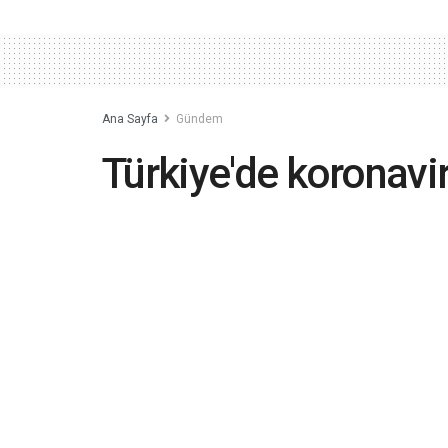
Ana Sayfa
Gündem
Türkiye'de koronavi
daha hayatını kaybet
tespit edildi, topla
691 bin 224 oldu
2021-05-08