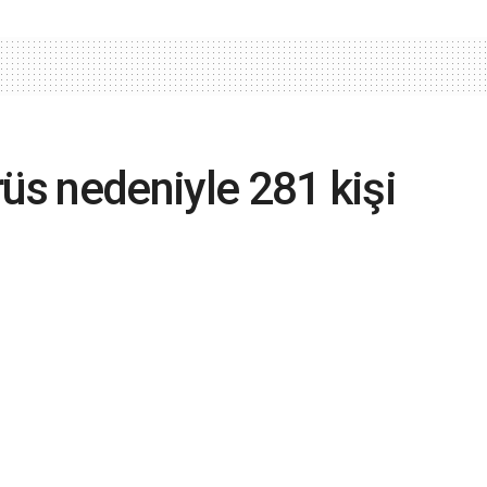
rüs nedeniyle 281 kişi
ti: 18 bin 52 yeni vaka
m vaka sayısı 4 milyon