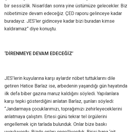
bir sessizlik. Nisan’dan sonra yine üstümüze gelecekler. Biz
nöbetimize devam edeceğiz. ÇED raporu gelinceye kadar
buradayız. JES’ler gidinceye kadar bizi buradan kimse
kaldıramaz” diye konuştu.
‘DİRENMEYE DEVAM EDECEĞİZ’
JES’lerin kuyularına karşı aylardır nöbet tuttuklarını dile
getiren Hatice Barlaz ise, arbedenin yaşandığı gün hayatında
ilk defa biber gazına maruz kaldığını söyledi. Yapılanlara
karşı tepki gösterdiğini anlatan Barlaz, şunları söyledi:
“Jandarmaya çocuklarımızı, toprağımızı zehirleyeceklerini
anlatmaya çalıştım. Ertesi günü tekrar tel örgülerini
engellemek için tarlada bulunduk. Onlar bize baskı
uyguluyordu. Bizde onları engelliyorduk. Birisi bana ‘git