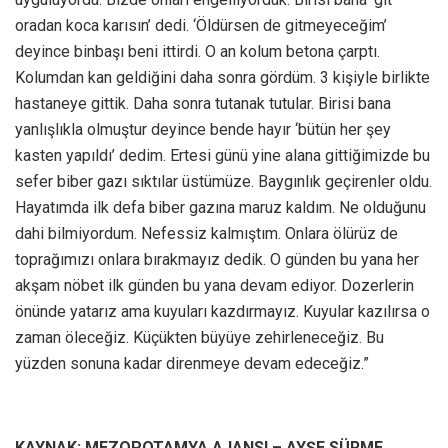
oradan koca karısın’ dedi. ‘Öldürsen de gitmeyeceğim’
deyince binbaşı beni ittirdi. O an kolum betona çarptı.
Kolumdan kan geldiğini daha sonra gördüm. 3 kişiyle birlikte
hastaneye gittik. Daha sonra tutanak tutular. Birisi bana
yanlışlıkla olmuştur deyince bende hayır ‘bütün her şey
kasten yapıldı’ dedim. Ertesi günü yine alana gittiğimizde bu
sefer biber gazı sıktılar üstümüze. Baygınlık geçirenler oldu.
Hayatımda ilk defa biber gazına maruz kaldım. Ne olduğunu
dahi bilmiyordum. Nefessiz kalmıştım. Onlara ölürüz de
toprağımızı onlara bırakmayız dedik. O günden bu yana her
akşam nöbet ilk günden bu yana devam ediyor. Dozerlerin
önünde yatarız ama kuyuları kazdırmayız. Kuyular kazılırsa o
zaman öleceğiz. Küçükten büyüye zehirleneceğiz. Bu
yüzden sonuna kadar direnmeye devam edeceğiz.”
KAYNAK: MEZOPOTAMYA AJANSI – AYŞE SÜRME