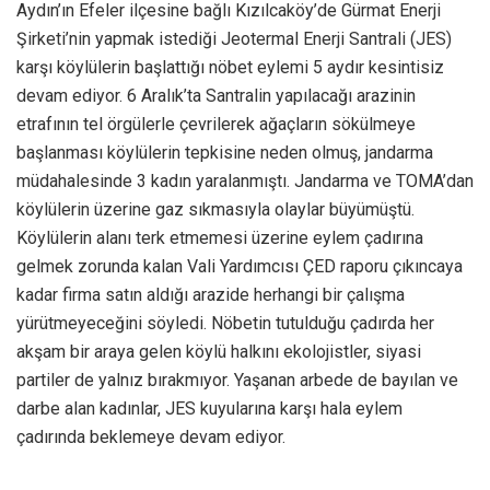
Aydın’ın Efeler ilçesine bağlı Kızılcaköy’de Gürmat Enerji
Şirketi’nin yapmak istediği Jeotermal Enerji Santrali (JES)
karşı köylülerin başlattığı nöbet eylemi 5 aydır kesintisiz
devam ediyor. 6 Aralık’ta Santralin yapılacağı arazinin
etrafının tel örgülerle çevrilerek ağaçların sökülmeye
başlanması köylülerin tepkisine neden olmuş, jandarma
müdahalesinde 3 kadın yaralanmıştı. Jandarma ve TOMA’dan
köylülerin üzerine gaz sıkmasıyla olaylar büyümüştü.
Köylülerin alanı terk etmemesi üzerine eylem çadırına
gelmek zorunda kalan Vali Yardımcısı ÇED raporu çıkıncaya
kadar firma satın aldığı arazide herhangi bir çalışma
yürütmeyeceğini söyledi. Nöbetin tutulduğu çadırda her
akşam bir araya gelen köylü halkını ekolojistler, siyasi
partiler de yalnız bırakmıyor. Yaşanan arbede de bayılan ve
darbe alan kadınlar, JES kuyularına karşı hala eylem
çadırında beklemeye devam ediyor.