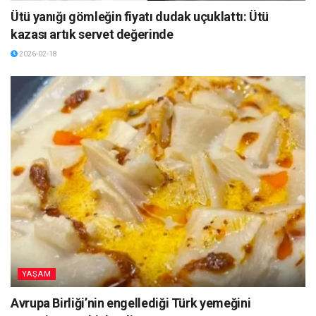
Ütü yanığı gömleğin fiyatı dudak uçuklattı: Ütü
kazası artık servet değerinde
2026-02-18
YAŞAM
Avrupa Birliği’nin engellediği Türk yemeğini