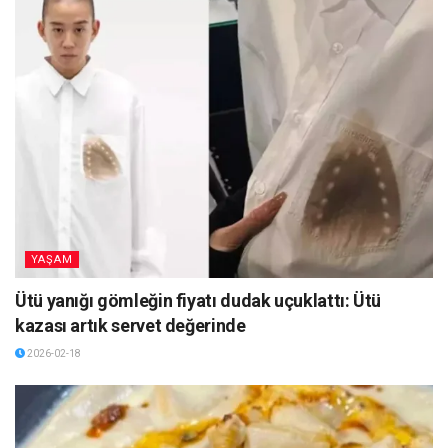
YAŞAM
Ütü yanığı gömleğin fiyatı dudak uçuklattı: Ütü
kazası artık servet değerinde
2026-02-18