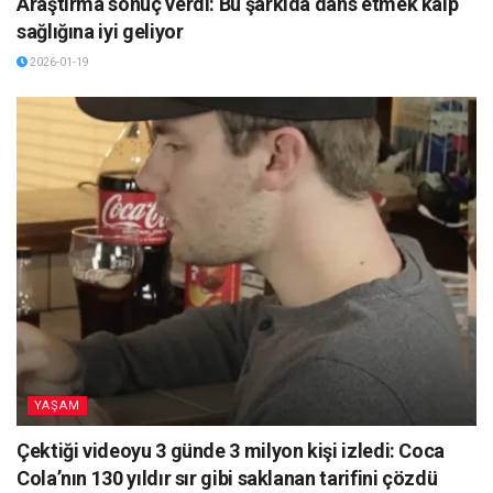
Araştırma sonuç verdi: Bu şarkıda dans etmek kalp
sağlığına iyi geliyor
2026-01-19
YAŞAM
Çektiği videoyu 3 günde 3 milyon kişi izledi: Coca
Cola’nın 130 yıldır sır gibi saklanan tarifini çözdü