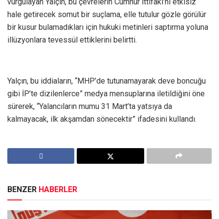
vurgulayan Yalçın, bu çevrelerin Cumhur İttifakı’nı etkisiz
hale getirecek somut bir suçlama, elle tutulur gözle görülür
bir kusur bulamadıkları için hukuki metinleri saptırma yoluna
illüzyonlara tevessül ettiklerini belirtti.
Yalçın, bu iddiaların, “MHP’de tutunamayarak deve boncuğu
gibi İP’te dizilenlerce” medya mensuplarına iletildiğini öne
sürerek, “Yalancıların mumu 31 Mart’ta yatsıya da
kalmayacak, ilk akşamdan sönecektir” ifadesini kullandı.
BENZER
HABERLER