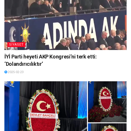
SİYASET
İYİ Parti heyeti AKP Kongresi’ni terk etti:
‘Dolandırıcılıktır’
2025-02-23