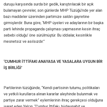
duruşu karşısında surda bir gedik, karıştırılacak bir açık
bulamayan çevreler, son günlerde MHP Tüzüğü’nde yer alan
bazı maddeler üzerinden partimize saldırı gayretine
girmişlerdir. Buna göre, ‘MHP üyeleri ve adaylarının bir başka
parti lehinde propaganda çalışması yapmasının kesin ihraç
sebebi olduğu’ öne sürülmüştür. Bu iddialar, kesinlikle
mesnetsiz ve asılsızdır.”
‘CUMHUR İTTİFAKI ANAYASA VE YASALARA UYGUN BİR
İŞ BİRLİĞİ’
Partilerinin tüzüğünde, “Kendi partisinin tutumu, politikaları
ve yetkili kurullarca alınan kararlar aleyhinde bulunmak ve
partiye zarar vermek” eylemlerinin ihraç gerekçesi olduğuna
işaret eden Yalçın, “Cumhur İttifakı, hüdayınabit ve