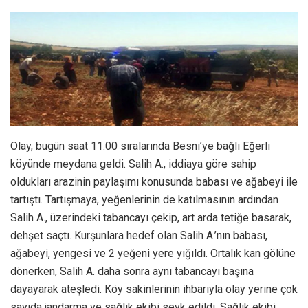
Olay, bugün saat 11.00 sıralarında Besni’ye bağlı Eğerli
köyünde meydana geldi. Salih A., iddiaya göre sahip
oldukları arazinin paylaşımı konusunda babası ve ağabeyi ile
tartıştı. Tartışmaya, yeğenlerinin de katılmasının ardından
Salih A., üzerindeki tabancayı çekip, art arda tetiğe basarak,
dehşet saçtı. Kurşunlara hedef olan Salih A.’nın babası,
ağabeyi, yengesi ve 2 yeğeni yere yığıldı. Ortalık kan gölüne
dönerken, Salih A. daha sonra aynı tabancayı başına
dayayarak ateşledi. Köy sakinlerinin ihbarıyla olay yerine çok
sayıda jandarma ve sağlık ekibi sevk edildi. Sağlık ekibi,