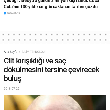
Çektiği videoyu 3 günde 3 milyon kişi izledi: Coca
Cola’nın 130 yıldır sır gibi saklanan tarifini çözdü
2026-01-13
Ana Sayfa
BİLİM TEKNOLOJİ
Cilt kırışıklığı ve saç
dökülmesini tersine çevirecek
buluş
2018-07-22