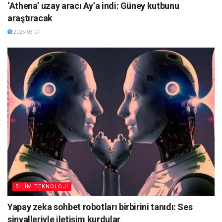
‘Athena’ uzay aracı Ay’a indi: Güney kutbunu
araştıracak
2025-03-07
BİLİM TEKNOLOJİ
Yapay zeka sohbet robotları birbirini tanıdı: Ses
sinyalleriyle iletişim kurdular