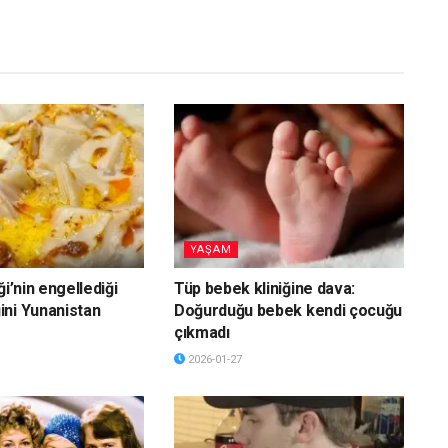
YAŞAM
ği’nin engellediği
Tüp bebek kliniğine dava:
ni Yunanistan
Doğurduğu bebek kendi çocuğu
çıkmadı
2026-01-27