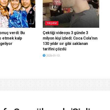
YAŞAM
onuç verdi: Bu
Çektiği videoyu 3 günde 3
s etmek kalp
milyon kişi izledi: Coca Cola’nın
 geliyor
130 yıldır sır gibi saklanan
tarifini çözdü
2026-01-13