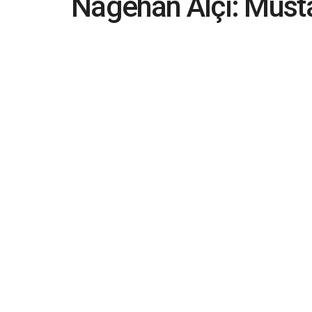
Nagehan Alçı: Mustaf
Sarıgül diye inliyor'
2018-12-17