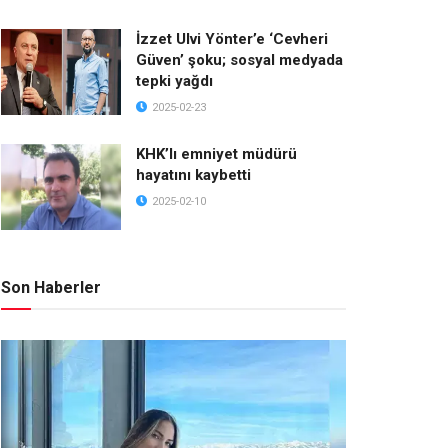
İzzet Ulvi Yönter’e ‘Cevheri
Güven’ şoku; sosyal medyada
tepki yağdı
2025-02-23
KHK’lı emniyet müdürü
hayatını kaybetti
2025-02-10
Son Haberler