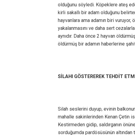
olduğunu söyledi. Köpeklere ateş eden
kirli sakallı bir adam olduğunu belirte
hayvanlara ama adamın biri vuruyor, ö
yakalanmasını ve daha sert cezalarla
aynıdır. Daha önce 2 hayvan öldürmü
öldürmüş bir adamın haberlerine şahi
SİLAHI GÖSTEREREK TEHDİT ETM
Silah seslerini duyup, evinin balkonu
mahalle sakinlerinden Kenan Çetin is
Kestirmeden gidip, saldırganın önüne 
sorduğumda pardösüsünün altından tü