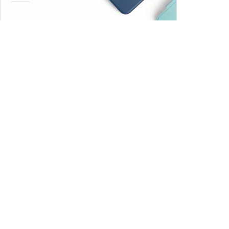
Trendler
Comments
Son
Adana Demirspor,
Galatasaray maçında sahadan