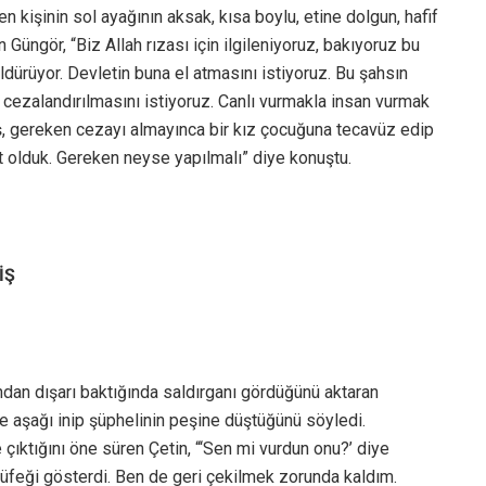
 kişinin sol ayağının aksak, kısa boylu, etine dolgun, hafif
n Güngör, “Biz Allah rızası için ilgileniyoruz, bakıyoruz bu
ldürüyor. Devletin buna el atmasını istiyoruz. Bu şahsın
 cezalandırılmasını istiyoruz. Canlı vurmakla insan vurmak
ş, gereken cezayı almayınca bir kız çocuğuna tecavüz edip
t olduk. Gereken neyse yapılmalı” diye konuştu.
İŞ
ndan dışarı baktığında saldırganı gördüğünü aktaran
e aşağı inip şüphelinin peşine düştüğünü söyledi.
çıktığını öne süren Çetin, “‘Sen mi vurdun onu?’ diye
feği gösterdi. Ben de geri çekilmek zorunda kaldım.