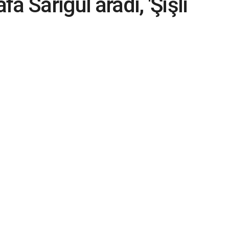
a Sarıgül aradı, 'Şişli
 dedi