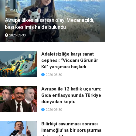
Avrupa ülkesini sarsan olay: Mezar açıldı,
başı kesilmiş halde bulundu
2026-03-30
Adaletsizliğe karşı sanat
cephesi: “Vicdanı Görünür
Kıl” yarışması başladı
2026-03-30
Avrupa ile 12 katlık uçurum:
Gıda enflasyonunda Türkiye
dünyadan koptu
2026-03-30
Bilirkişi savunması sonrası
İmamoğlu’na bir soruşturma