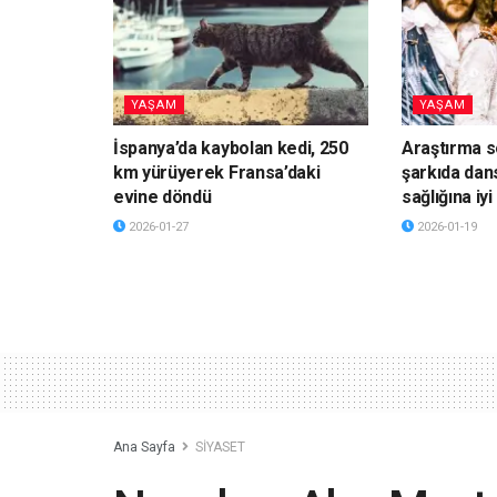
YAŞAM
YAŞAM
İspanya’da kaybolan kedi, 250
Araştırma s
km yürüyerek Fransa’daki
şarkıda dan
evine döndü
sağlığına iyi
2026-01-27
2026-01-19
Ana Sayfa
SİYASET