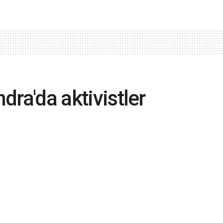
ndra'da aktivistler
enlerine yapıştıracak