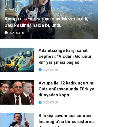
Avrupa ülkesini sarsan olay: Mezar açıldı,
başı kesilmiş halde bulundu
2026-03-30
Adaletsizliğe karşı sanat
cephesi: “Vicdanı Görünür
Kıl” yarışması başladı
2026-03-30
Avrupa ile 12 katlık uçurum:
Gıda enflasyonunda Türkiye
dünyadan koptu
2026-03-30
Bilirkişi savunması sonrası
İmamoğlu’na bir soruşturma