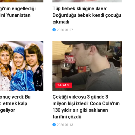
ği’nin engellediği
Tüp bebek kliniğine dava:
ni Yunanistan
Doğurduğu bebek kendi çocuğu
çıkmadı
2026-01-27
YAŞAM
onuç verdi: Bu
Çektiği videoyu 3 günde 3
s etmek kalp
milyon kişi izledi: Coca Cola’nın
 geliyor
130 yıldır sır gibi saklanan
tarifini çözdü
2026-01-13