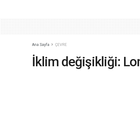
Ana Sayfa
ÇEVRE
İklim değişikliği: Lo
kendilerini metro tr
2019-04-15