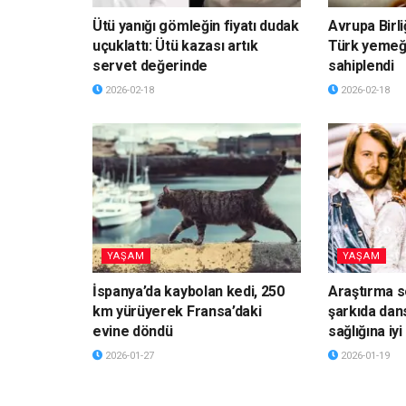
Ütü yanığı gömleğin fiyatı dudak
Avrupa Birli
uçuklattı: Ütü kazası artık
Türk yemeği
servet değerinde
sahiplendi
2026-02-18
2026-02-18
YAŞAM
YAŞAM
İspanya’da kaybolan kedi, 250
Araştırma s
km yürüyerek Fransa’daki
şarkıda dan
evine döndü
sağlığına iyi
2026-01-27
2026-01-19