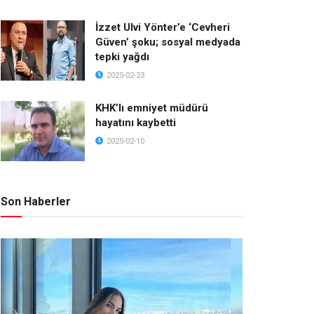
İzzet Ulvi Yönter’e ‘Cevheri
Güven’ şoku; sosyal medyada
tepki yağdı
2025-02-23
KHK’lı emniyet müdürü
hayatını kaybetti
2025-02-10
Son Haberler