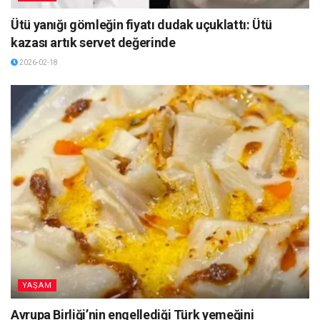
Ütü yanığı gömleğin fiyatı dudak uçuklattı: Ütü
kazası artık servet değerinde
2026-02-18
YAŞAM
Avrupa Birliği’nin engellediği Türk yemeğini