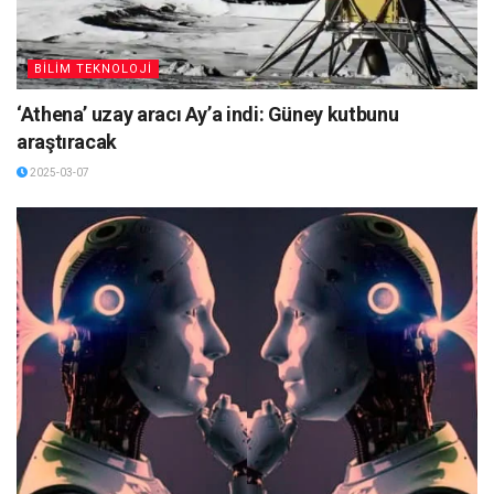
BİLİM TEKNOLOJİ
‘Athena’ uzay aracı Ay’a indi: Güney kutbunu
araştıracak
2025-03-07