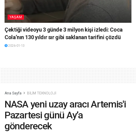
YAŞAM
Çektiği videoyu 3 günde 3 milyon kişi izledi: Coca
Cola’nın 130 yıldır sır gibi saklanan tarifini çözdü
2026-01-13
Ana Sayfa
BİLİM TEKNOLOJİ
NASA yeni uzay aracı Artemis'i
Pazartesi günü Ay’a
gönderecek