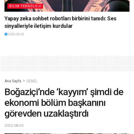
BİLİM TEKNOLOJİ
Yapay zeka sohbet robotları birbirini tanıdı: Ses
sinyalleriyle iletişim kurdular
2025-03-02
Ana Sayfa
GENEL
Boğaziçi’nde ‘kayyım’ şimdi de
ekonomi bölüm başkanını
görevden uzaklaştırdı
2022-08-23