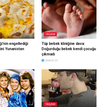
YAŞAM
ği’nin engellediği
Tüp bebek kliniğine dava:
ni Yunanistan
Doğurduğu bebek kendi çocuğu
çıkmadı
2026-01-27
YAŞAM