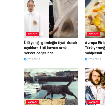
YAŞAM
YAŞAM
Ütü yanığı gömleğin fiyatı dudak
Avrupa Birli
uçuklattı: Ütü kazası artık
Türk yemeği
servet değerinde
sahiplendi
2026-02-18
2026-02-18
YAŞAM
YAŞAM