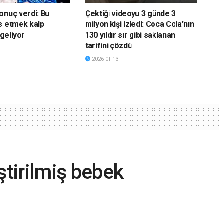
onuç verdi: Bu
Çektiği videoyu 3 günde 3
s etmek kalp
milyon kişi izledi: Coca Cola’nın
 geliyor
130 yıldır sır gibi saklanan
tarifini çözdü
2026-01-13
ştirilmiş bebek
ma