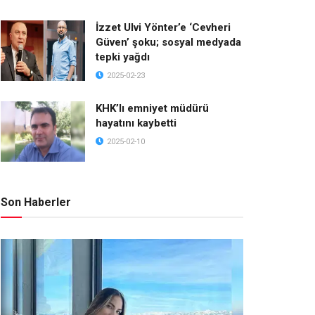
İzzet Ulvi Yönter’e ‘Cevheri
Güven’ şoku; sosyal medyada
tepki yağdı
2025-02-23
KHK’lı emniyet müdürü
hayatını kaybetti
2025-02-10
Son Haberler