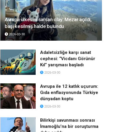
Avrupa ülkesini sarsan olay: Mezar açıldı,
başı kesilmiş halde bulundu
2026-03-30
Adaletsizliğe karşı sanat
cephesi: “Vicdanı Görünür
Kıl” yarışması başladı
2026-03-30
Avrupa ile 12 katlık uçurum:
Gıda enflasyonunda Türkiye
dünyadan koptu
2026-03-30
Bilirkişi savunması sonrası
İmamoğlu’na bir soruşturma