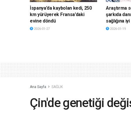
İspanya’da kaybolan kedi, 250
Araştırma s
km yürüyerek Fransa’daki
şarkıda dan
evine döndü
sağlığına iyi
2026-01-27
2026-01-19
Ana Sayfa
SAĞLIK
Çin'de genetiği deği
iddiasına soruştur