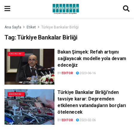
Ana Sayfa
Etiket
Türkiye Bankalar Birliği
Tag:
Türkiye Bankalar Birliği
Bakan Şimşek: Refah artışını
EKONOMI
sağlayacak modelle yola devam
edeceğiz
BY
EDITOR
2023-06-16
Türkiye Bankalar Birliği’nden
EKONOMI
tavsiye karar: Depremden
etkilenen vatandaşların borçları
ötelenecek
BY
EDITOR
2023-02-06