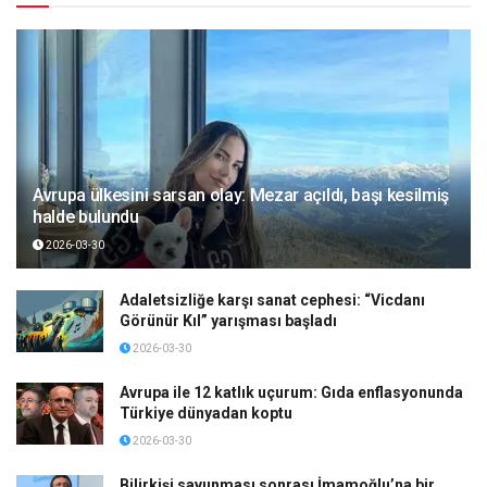
Avrupa ülkesini sarsan olay: Mezar açıldı, başı kesilmiş
halde bulundu
2026-03-30
Adaletsizliğe karşı sanat cephesi: “Vicdanı
Görünür Kıl” yarışması başladı
2026-03-30
Avrupa ile 12 katlık uçurum: Gıda enflasyonunda
Türkiye dünyadan koptu
2026-03-30
Bilirkişi savunması sonrası İmamoğlu’na bir