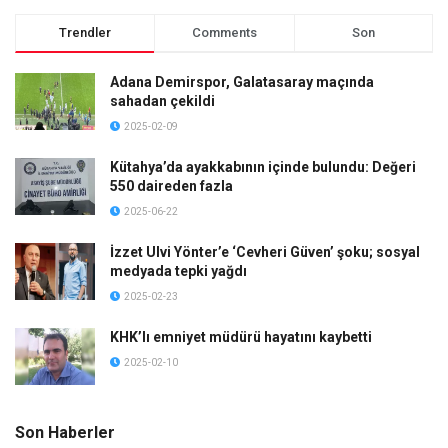
Trendler
Comments
Son
Adana Demirspor, Galatasaray maçında
sahadan çekildi
2025-02-09
Kütahya’da ayakkabının içinde bulundu: Değeri
550 daireden fazla
2025-06-22
İzzet Ulvi Yönter’e ‘Cevheri Güven’ şoku; sosyal
medyada tepki yağdı
2025-02-23
KHK’lı emniyet müdürü hayatını kaybetti
2025-02-10
Son Haberler