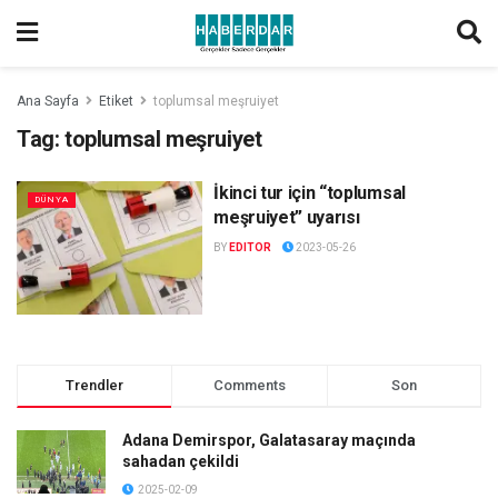
Ana Sayfa
Etiket
toplumsal meşruiyet
Tag:
toplumsal meşruiyet
İkinci tur için “toplumsal
DÜNYA
meşruiyet” uyarısı
BY
EDITOR
2023-05-26
Trendler
Comments
Son
Adana Demirspor, Galatasaray maçında
sahadan çekildi
2025-02-09