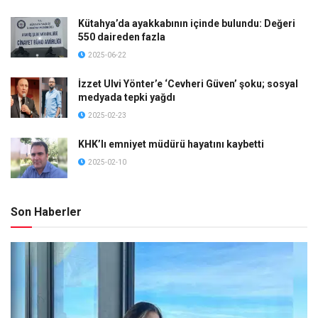
Kütahya’da ayakkabının içinde bulundu: Değeri
550 daireden fazla
2025-06-22
İzzet Ulvi Yönter’e ‘Cevheri Güven’ şoku; sosyal
medyada tepki yağdı
2025-02-23
KHK’lı emniyet müdürü hayatını kaybetti
2025-02-10
Son Haberler