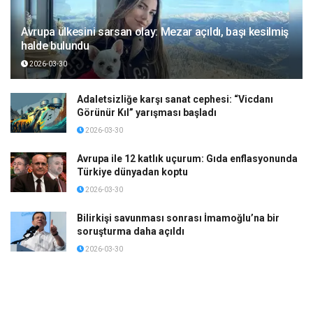
Avrupa ülkesini sarsan olay: Mezar açıldı, başı kesilmiş
halde bulundu
2026-03-30
Adaletsizliğe karşı sanat cephesi: “Vicdanı
Görünür Kıl” yarışması başladı
2026-03-30
Avrupa ile 12 katlık uçurum: Gıda enflasyonunda
Türkiye dünyadan koptu
2026-03-30
Bilirkişi savunması sonrası İmamoğlu’na bir
soruşturma daha açıldı
2026-03-30