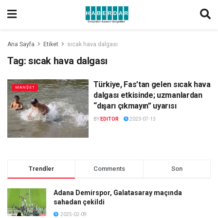
Ana Sayfa
Etiket
sıcak hava dalgası
Tag:
sıcak hava dalgası
Türkiye, Fas’tan gelen sıcak hava
MANŞET
dalgası etkisinde; uzmanlardan
“dışarı çıkmayın” uyarısı
BY
EDITOR
2023-07-13
Trendler
Comments
Son
Adana Demirspor, Galatasaray maçında
sahadan çekildi
2025-02-09