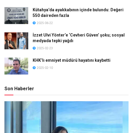
Kütahya’da ayakkabının içinde bulundu: Değeri
550 daireden fazla
2025-06-22
İzzet Ulvi Yönter’e ‘Cevheri Güven’ şoku; sosyal
medyada tepki yağdı
2025-02-23
KHK’lı emniyet müdürü hayatını kaybetti
2025-02-10
Son Haberler