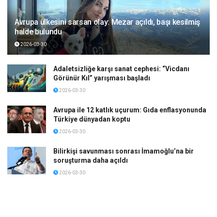
Avrupa ülkesini sarsan olay: Mezar açıldı, başı kesilmiş
halde bulundu
2026-03-30
Adaletsizliğe karşı sanat cephesi: “Vicdanı
Görünür Kıl” yarışması başladı
2026-03-30
Avrupa ile 12 katlık uçurum: Gıda enflasyonunda
Türkiye dünyadan koptu
2026-03-30
Bilirkişi savunması sonrası İmamoğlu’na bir
soruşturma daha açıldı
2026-03-30