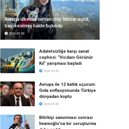
Avrupa ülkesini sarsan olay: Mezar açıldı,
başı kesilmiş halde bulundu
2026-03-30
Adaletsizliğe karşı sanat
cephesi: “Vicdanı Görünür
Kıl” yarışması başladı
2026-03-30
Avrupa ile 12 katlık uçurum:
Gıda enflasyonunda Türkiye
dünyadan koptu
2026-03-30
Bilirkişi savunması sonrası
İmamoğlu’na bir soruşturma