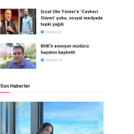
İzzet Ulvi Yönter’e ‘Cevheri
Güven’ şoku; sosyal medyada
tepki yağdı
2025-02-23
KHK’lı emniyet müdürü
hayatını kaybetti
2025-02-10
Son Haberler