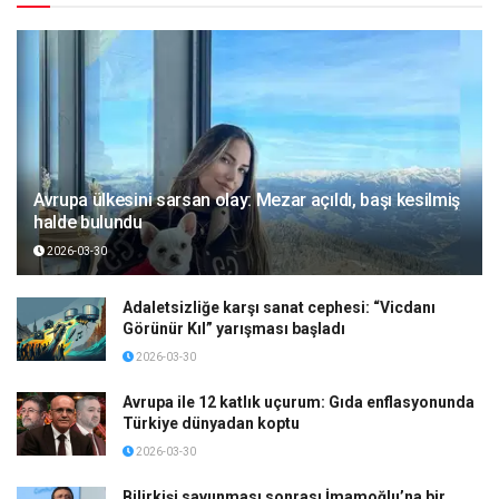
Avrupa ülkesini sarsan olay: Mezar açıldı, başı kesilmiş
halde bulundu
2026-03-30
Adaletsizliğe karşı sanat cephesi: “Vicdanı
Görünür Kıl” yarışması başladı
2026-03-30
Avrupa ile 12 katlık uçurum: Gıda enflasyonunda
Türkiye dünyadan koptu
2026-03-30
Bilirkişi savunması sonrası İmamoğlu’na bir