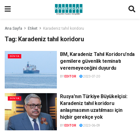
Ana Sayfa
Etiket
Karadeniz tahıl koridoru
Tag:
Karadeniz tahıl koridoru
BM, Karadeniz Tahıl Koridoru’nda
DÜNYA
gemilere güvenlik teminatı
veremeyeceğini duyurdu
BY
EDITOR
2023-07-20
Rusya’nın Türkiye Büyükelçisi:
DÜNYA
Karadeniz tahıl koridoru
anlaşmasının uzatılması için
hiçbir gerekçe yok
BY
EDITOR
2023-06-09