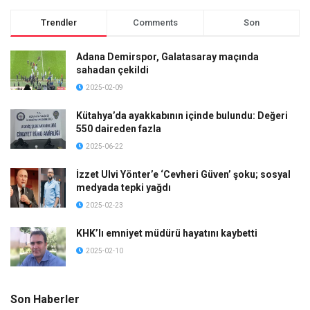
Trendler
Comments
Son
Adana Demirspor, Galatasaray maçında
sahadan çekildi
2025-02-09
Kütahya’da ayakkabının içinde bulundu: Değeri
550 daireden fazla
2025-06-22
İzzet Ulvi Yönter’e ‘Cevheri Güven’ şoku; sosyal
medyada tepki yağdı
2025-02-23
KHK’lı emniyet müdürü hayatını kaybetti
2025-02-10
Son Haberler