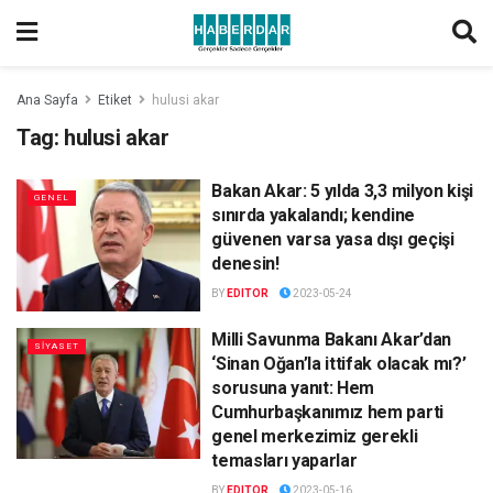
Ana Sayfa
Etiket
hulusi akar
Tag:
hulusi akar
Bakan Akar: 5 yılda 3,3 milyon kişi
GENEL
sınırda yakalandı; kendine
güvenen varsa yasa dışı geçişi
denesin!
BY
EDITOR
2023-05-24
Milli Savunma Bakanı Akar’dan
SİYASET
‘Sinan Oğan’la ittifak olacak mı?’
sorusuna yanıt: Hem
Cumhurbaşkanımız hem parti
genel merkezimiz gerekli
temasları yaparlar
BY
EDITOR
2023-05-16