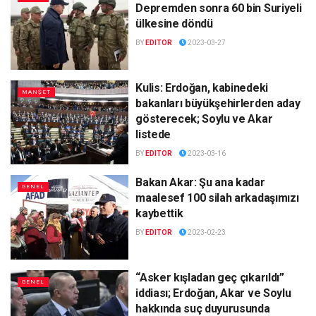
Depremden sonra 60 bin Suriyeli
ülkesine döndü
BY
EDITOR
2023-03-27
Kulis: Erdoğan, kabinedeki
MANŞET
bakanları büyükşehirlerden aday
gösterecek; Soylu ve Akar
listede
BY
EDITOR
2023-03-16
Bakan Akar: Şu ana kadar
GENEL
maalesef 100 silah arkadaşımızı
kaybettik
BY
EDITOR
2023-02-23
“Asker kışladan geç çıkarıldı”
GENEL
iddiası; Erdoğan, Akar ve Soylu
hakkında suç duyurusunda