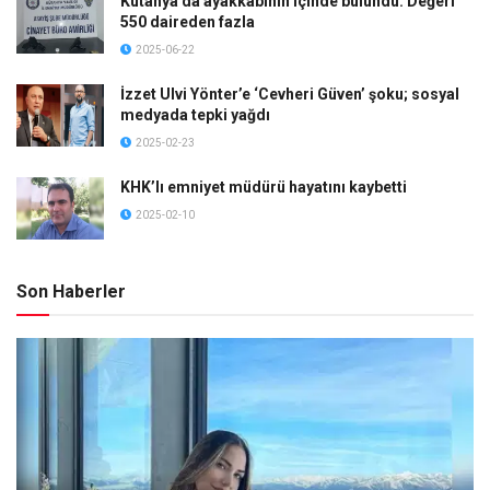
Kütahya’da ayakkabının içinde bulundu: Değeri
550 daireden fazla
2025-06-22
İzzet Ulvi Yönter’e ‘Cevheri Güven’ şoku; sosyal
medyada tepki yağdı
2025-02-23
KHK’lı emniyet müdürü hayatını kaybetti
2025-02-10
Son Haberler