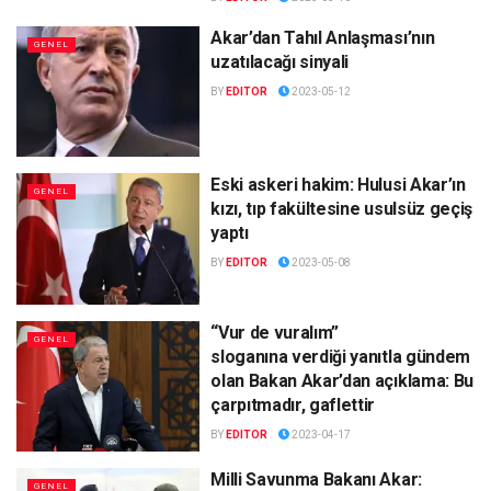
Akar’dan Tahıl Anlaşması’nın
GENEL
uzatılacağı sinyali
BY
EDITOR
2023-05-12
Eski askeri hakim: Hulusi Akar’ın
GENEL
kızı, tıp fakültesine usulsüz geçiş
yaptı
BY
EDITOR
2023-05-08
“Vur de vuralım”
GENEL
sloganına verdiği yanıtla gündem
olan Bakan Akar’dan açıklama: Bu
çarpıtmadır, gaflettir
BY
EDITOR
2023-04-17
Milli Savunma Bakanı Akar:
GENEL