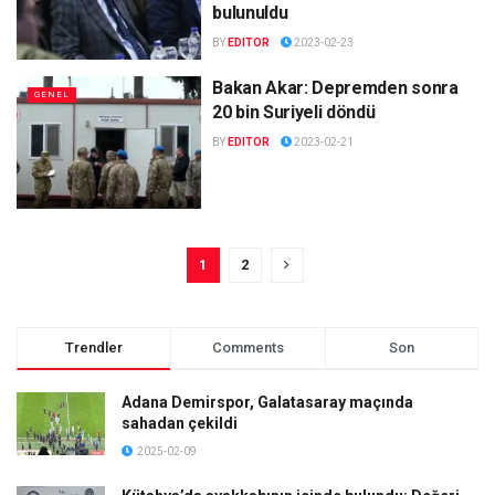
bulunuldu
BY
EDITOR
2023-02-23
Bakan Akar: Depremden sonra
GENEL
20 bin Suriyeli döndü
BY
EDITOR
2023-02-21
1
2
Trendler
Comments
Son
Adana Demirspor, Galatasaray maçında
sahadan çekildi
2025-02-09