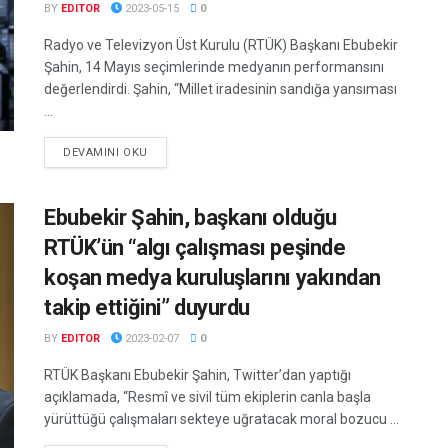
BY
EDITOR
2023-05-15
0
Radyo ve Televizyon Üst Kurulu (RTÜK) Başkanı Ebubekir
Şahin, 14 Mayıs seçimlerinde medyanın performansını
değerlendirdi. Şahin, “Millet iradesinin sandığa yansıması
...
DETAILS
DEVAMINI OKU
Ebubekir Şahin, başkanı olduğu
RTÜK’ün “algı çalışması peşinde
koşan medya kuruluşlarını yakından
takip ettiğini” duyurdu
BY
EDITOR
2023-02-07
0
RTÜK Başkanı Ebubekir Şahin, Twitter’dan yaptığı
açıklamada, “Resmî ve sivil tüm ekiplerin canla başla
yürüttüğü çalışmaları sekteye uğratacak moral bozucu ...