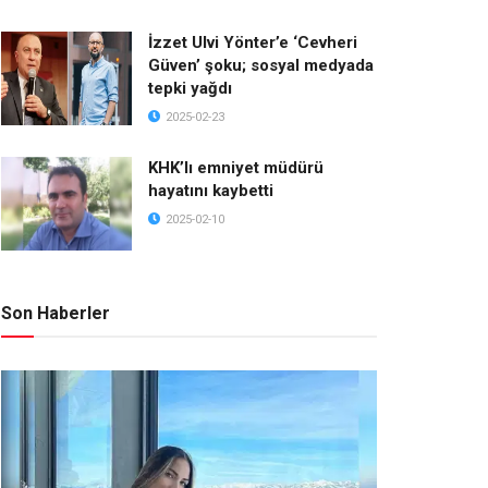
İzzet Ulvi Yönter’e ‘Cevheri
Güven’ şoku; sosyal medyada
tepki yağdı
2025-02-23
KHK’lı emniyet müdürü
hayatını kaybetti
2025-02-10
Son Haberler