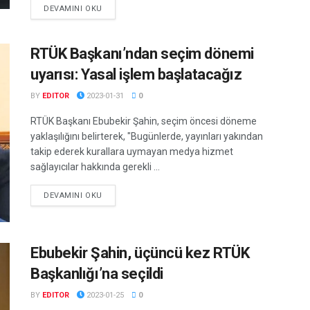
DETAILS
DEVAMINI OKU
RTÜK Başkanı’ndan seçim dönemi
uyarısı: Yasal işlem başlatacağız
BY
EDITOR
2023-01-31
0
RTÜK Başkanı Ebubekir Şahin, seçim öncesi döneme
yaklaşılığını belirterek, "Bugünlerde, yayınları yakından
takip ederek kurallara uymayan medya hizmet
sağlayıcılar hakkında gerekli ...
DETAILS
DEVAMINI OKU
Ebubekir Şahin, üçüncü kez RTÜK
Başkanlığı’na seçildi
BY
EDITOR
2023-01-25
0