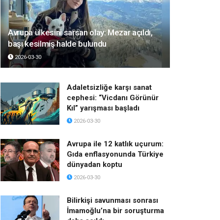
Avrupa ülkesini sarsan olay: Mezar açıldı,
başı kesilmiş halde bulundu
2026-03-30
Adaletsizliğe karşı sanat
cephesi: “Vicdanı Görünür
Kıl” yarışması başladı
2026-03-30
Avrupa ile 12 katlık uçurum:
Gıda enflasyonunda Türkiye
dünyadan koptu
2026-03-30
Bilirkişi savunması sonrası
İmamoğlu’na bir soruşturma