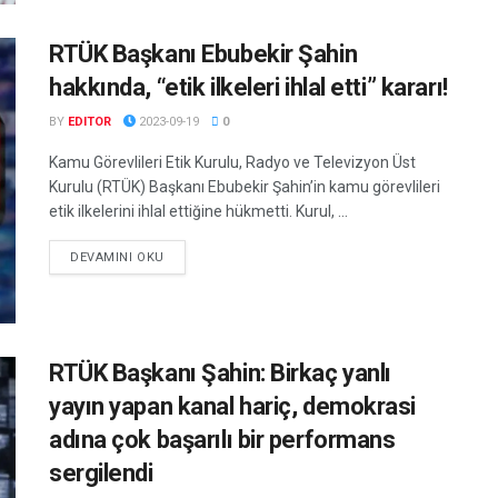
RTÜK Başkanı Ebubekir Şahin
hakkında, “etik ilkeleri ihlal etti” kararı!
BY
EDITOR
2023-09-19
0
Kamu Görevlileri Etik Kurulu, Radyo ve Televizyon Üst
Kurulu (RTÜK) Başkanı Ebubekir Şahin’in kamu görevlileri
etik ilkelerini ihlal ettiğine hükmetti. Kurul, ...
DETAILS
DEVAMINI OKU
RTÜK Başkanı Şahin: Birkaç yanlı
yayın yapan kanal hariç, demokrasi
adına çok başarılı bir performans
sergilendi