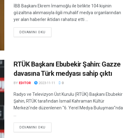
İBB Başkanı Ekrem İmamoğlu ile birlikte 104 kişinin
gözaltına alınmasıyla ilgili muhalif medya organlarından
yer alan haberler iktidarı rahatsız etti ...
DETAILS
DEVAMINI OKU
RTÜK Başkanı Ebubekir Şahin: Gazze
davasına Türk medyası sahip çıktı
BY
EDITOR
2023-11-11
0
Radyo ve Televizyon Üst Kurulu (RTÜK) Başkanı Ebubekir
Şahin, RTÜK tarafından İsmail Kahraman Kültür
Merkezi'nde düzenlenen "6. Yerel Medya Buluşması"nda
...
DETAILS
DEVAMINI OKU