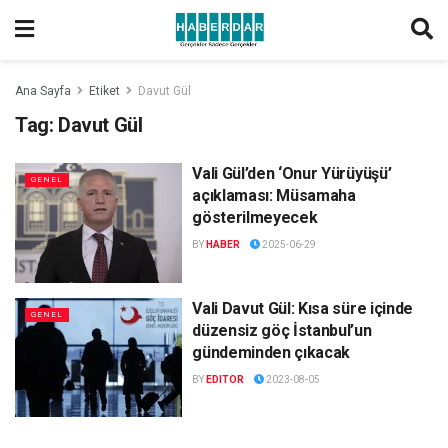
Ana Sayfa
Etiket
Davut Gül
Tag:
Davut Gül
Vali Gül’den ‘Onur Yürüyüşü’
GENEL
açıklaması: Müsamaha
gösterilmeyecek
BY
HABER
2025-06-29
Vali Davut Gül: Kısa süre içinde
GENEL
düzensiz göç İstanbul’un
gündeminden çıkacak
BY
EDITOR
2023-08-05