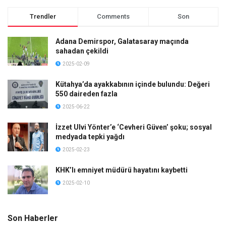
Trendler
Comments
Son
Adana Demirspor, Galatasaray maçında
sahadan çekildi
2025-02-09
Kütahya’da ayakkabının içinde bulundu: Değeri
550 daireden fazla
2025-06-22
İzzet Ulvi Yönter’e ‘Cevheri Güven’ şoku; sosyal
medyada tepki yağdı
2025-02-23
KHK’lı emniyet müdürü hayatını kaybetti
2025-02-10
Son Haberler