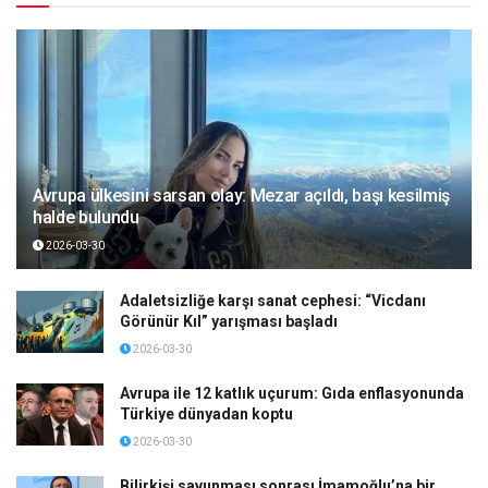
Avrupa ülkesini sarsan olay: Mezar açıldı, başı kesilmiş
halde bulundu
2026-03-30
Adaletsizliğe karşı sanat cephesi: “Vicdanı
Görünür Kıl” yarışması başladı
2026-03-30
Avrupa ile 12 katlık uçurum: Gıda enflasyonunda
Türkiye dünyadan koptu
2026-03-30
Bilirkişi savunması sonrası İmamoğlu’na bir