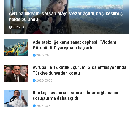
Avrupa ülkesini sarsan olay: Mezar açıldı, başı kesilmiş
halde bulundu
2026-03-30
Adaletsizliğe karşı sanat cephesi: “Vicdanı
Görünür Kıl” yarışması başladı
2026-03-30
Avrupa ile 12 katlık uçurum: Gıda enflasyonunda
Türkiye dünyadan koptu
2026-03-30
Bilirkişi savunması sonrası İmamoğlu’na bir
soruşturma daha açıldı
2026-03-30