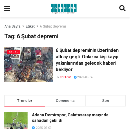
Ana Sayfa
Etiket
6 Şubat depremi
Tag:
6 Şubat depremi
6 Şubat depreminin üzerinden
GENEL
altı ay geçti: Onlarca kişi kayıp
yakınlarından gelecek haberi
bekliyor
BY
EDITOR
2023-08-06
Trendler
Comments
Son
Adana Demirspor, Galatasaray maçında
sahadan çekildi
2025-02-09