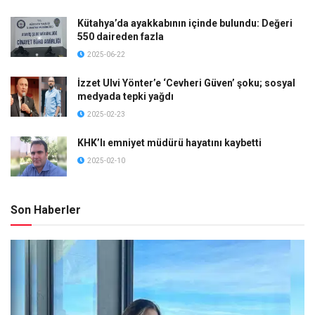
Kütahya’da ayakkabının içinde bulundu: Değeri
550 daireden fazla
2025-06-22
İzzet Ulvi Yönter’e ‘Cevheri Güven’ şoku; sosyal
medyada tepki yağdı
2025-02-23
KHK’lı emniyet müdürü hayatını kaybetti
2025-02-10
Son Haberler