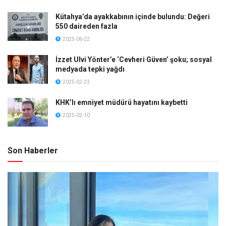
Kütahya’da ayakkabının içinde bulundu: Değeri
550 daireden fazla
2025-06-22
İzzet Ulvi Yönter’e ‘Cevheri Güven’ şoku; sosyal
medyada tepki yağdı
2025-02-23
KHK’lı emniyet müdürü hayatını kaybetti
2025-02-10
Son Haberler