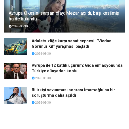
Avrupa ülkesini sarsan olay: Mezar açıldı, başı kesilmiş
halde bulundu
2026-03-30
Adaletsizliğe karşı sanat cephesi: “Vicdanı
Görünür Kıl” yarışması başladı
2026-03-30
Avrupa ile 12 katlık uçurum: Gıda enflasyonunda
Türkiye dünyadan koptu
2026-03-30
Bilirkişi savunması sonrası İmamoğlu’na bir
soruşturma daha açıldı
2026-03-30