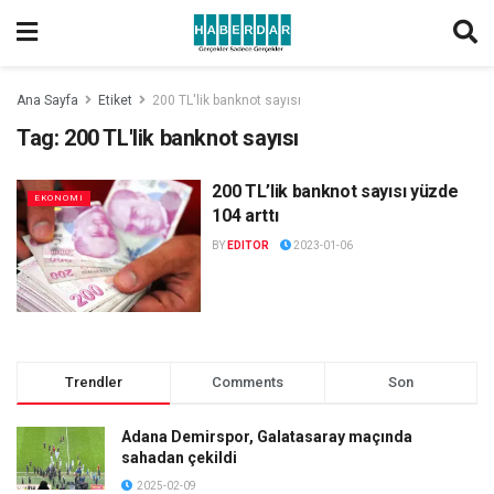
Ana Sayfa
Etiket
200 TL'lik banknot sayısı
Tag:
200 TL'lik banknot sayısı
200 TL’lik banknot sayısı yüzde
EKONOMI
104 arttı
BY
EDITOR
2023-01-06
Trendler
Comments
Son
Adana Demirspor, Galatasaray maçında
sahadan çekildi
2025-02-09