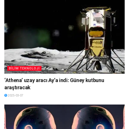
BİLİM TEKNOLOJİ
‘Athena’ uzay aracı Ay’a indi: Güney kutbunu
araştıracak
2025-03-07