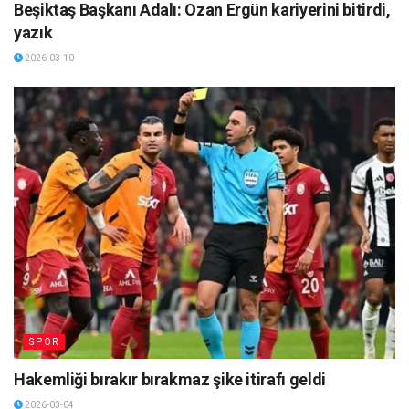
Beşiktaş Başkanı Adalı: Ozan Ergün kariyerini bitirdi,
yazık
2026-03-10
SPOR
Hakemliği bırakır bırakmaz şike itirafı geldi
2026-03-04