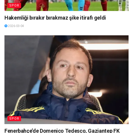
SPOR
Hakemliği bırakır bırakmaz şike itirafı geldi
2026-03-04
SPOR
Fenerbahçe’de Domenico Tedesco, Gaziantep FK