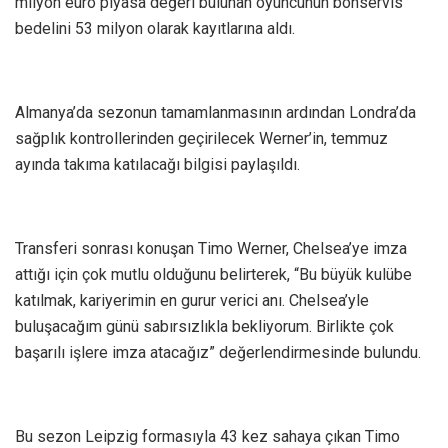
milyon euro piyasa değeri bulunan oyuncunun bonservis
bedelini 53 milyon olarak kayıtlarına aldı.
Almanya’da sezonun tamamlanmasının ardından Londra’da
sağplık kontrollerinden geçirilecek Werner’in, temmuz
ayında takıma katılacağı bilgisi paylaşıldı.
Transferi sonrası konuşan Timo Werner, Chelsea’ye imza
attığı için çok mutlu olduğunu belirterek, “Bu büyük kulübe
katılmak, kariyerimin en gurur verici anı. Chelsea’yle
buluşacağım günü sabırsızlıkla bekliyorum. Birlikte çok
başarılı işlere imza atacağız” değerlendirmesinde bulundu.
Bu sezon Leipzig formasıyla 43 kez sahaya çıkan Timo