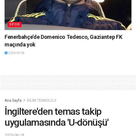
SPOR
Fenerbahçe’de Domenico Tedesco, Gaziantep FK
maçında yok
2026-03-04
Ana Sayfa
BİLİM TEKNOLOJİ
İngiltere'den temas takip
uygulamasında 'U-dönüşü'
2020-06-18