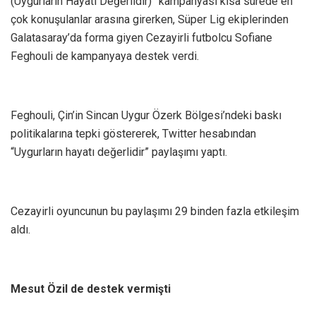
(Uygurların Hayatı Değerlidir)” kampanyası kısa sürede en
çok konuşulanlar arasına girerken, Süper Lig ekiplerinden
Galatasaray’da forma giyen Cezayirli futbolcu Sofiane
Feghouli de kampanyaya destek verdi.
Feghouli, Çin’in Sincan Uygur Özerk Bölgesi’ndeki baskı
politikalarına tepki göstererek, Twitter hesabından
“Uygurların hayatı değerlidir” paylaşımı yaptı.
Cezayirli oyuncunun bu paylaşımı 29 binden fazla etkileşim
aldı.
Mesut Özil de destek vermişti