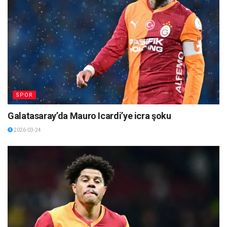
SPOR
Galatasaray’da Mauro Icardi’ye icra şoku
2026-03-24