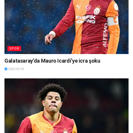
SPOR
Galatasaray’da Mauro Icardi’ye icra şoku
2026-03-24