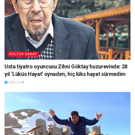
KÜLTÜR SANAT
Usta tiyatro oyuncusu Zihni Göktay huzurevinde: 28
yıl ‘Lüküs Hayat’ oynadım, hiç lüks hayat sürmedim
2025-12-08