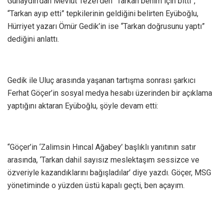
Günaydın’dan Mevlüt Tezel’den “Tarkan benim için bitti”,
“Tarkan ayıp etti” tepkilerinin geldiğini belirten Eyüboğlu,
Hürriyet yazarı Ömür Gedik’in ise “Tarkan doğrusunu yaptı”
dediğini anlattı.
Gedik ile Uluç arasında yaşanan tartışma sonrası şarkıcı
Ferhat Göçer’in sosyal medya hesabı üzerinden bir açıklama
yaptığını aktaran Eyüboğlu, şöyle devam etti:
“Göçer’in ‘Zalimsin Hıncal Ağabey’ başlıklı yanıtının satır
arasında, ‘Tarkan dahil sayısız meslektaşım sessizce ve
özveriyle kazandıklarını bağışladılar’ diye yazdı. Göçer, MSG
yönetiminde o yüzden üstü kapalı geçti, ben açayım.