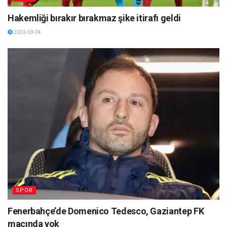
Hakemliği bırakır bırakmaz şike itirafı geldi
2026-03-04
SPOR
Fenerbahçe’de Domenico Tedesco, Gaziantep FK
maçında yok