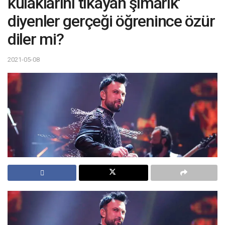
kulaklarını tıkayan şımarık'
diyenler gerçeği öğrenince özür
diler mi?
2021-05-08