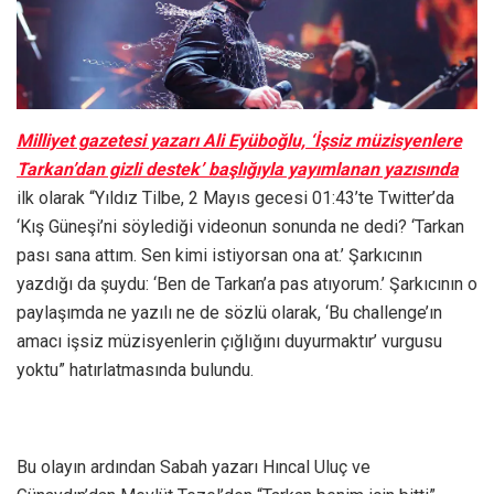
Milliyet gazetesi yazarı Ali Eyüboğlu, ‘İşsiz müzisyenlere
Tarkan’dan gizli destek’ başlığıyla yayımlanan yazısında
ilk olarak “Yıldız Tilbe, 2 Mayıs gecesi 01:43’te Twitter’da
‘Kış Güneşi’ni söylediği videonun sonunda ne dedi? ‘Tarkan
pası sana attım. Sen kimi istiyorsan ona at.’ Şarkıcının
yazdığı da şuydu: ‘Ben de Tarkan’a pas atıyorum.’ Şarkıcının o
paylaşımda ne yazılı ne de sözlü olarak, ‘Bu challenge’ın
amacı işsiz müzisyenlerin çığlığını duyurmaktır’ vurgusu
yoktu” hatırlatmasında bulundu.
Bu olayın ardından Sabah yazarı Hıncal Uluç ve