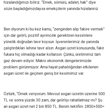
hizalandığımızı biliriz. “Emek, sömürü, adalet, hak” diye
söze başladığımızdaysa emekçilerin yanında hizalanırız.
Ben diyorum ki bu kez kamu, “zenginden alıp fakire vermek”
için dar gelirli, pozitif ayrımcılık gerektiren kesimlere
yönelik doğrudan tavır koysun. İşverenlerimiz de yanında
çalıştırdıkları lehine tavır alsın. Asgari ücret konusunda, fakir
fukara hiç olmadığı kadar kollansın. Çünkü, üretimimiz tam
gaz devam ediyor. Makro ekonomik dengelerimizde
problem görünmüyor. Ama hayat pahalılığından etkilenen
asgari ücret ile geçinen geniş bir kesimimiz var.
Öztürk, “Örnek veriyorum. Mevcut asgari ücretin üzerine 500
TL ve sonra yüzde 30 zam, dar gelirliyi rahatlatmaz mı? Şu
an asgari ücret net 2 bin 850 TL. Benim teklifim: 2850+500=