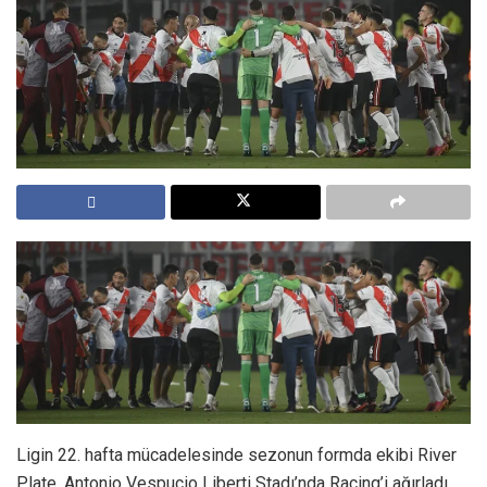
Ligin 22. hafta mücadelesinde sezonun formda ekibi River
Plate, Antonio Vespucio Liberti Stadı’nda Racing’i ağırladı.