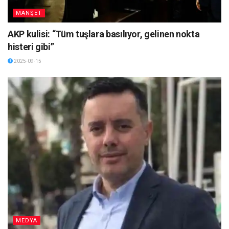
MANŞET
AKP kulisi: “Tüm tuşlara basılıyor, gelinen nokta
histeri gibi”
2025-09-15
MEDYA