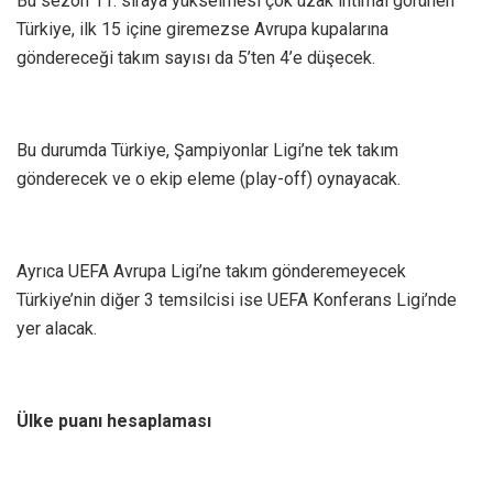
Bu sezon 11. sıraya yükselmesi çok uzak ihtimal görünen
Türkiye, ilk 15 içine giremezse Avrupa kupalarına
göndereceği takım sayısı da 5’ten 4’e düşecek.
Bu durumda Türkiye, Şampiyonlar Ligi’ne tek takım
gönderecek ve o ekip eleme (play-off) oynayacak.
Ayrıca UEFA Avrupa Ligi’ne takım gönderemeyecek
Türkiye’nin diğer 3 temsilcisi ise UEFA Konferans Ligi’nde
yer alacak.
Ülke puanı hesaplaması