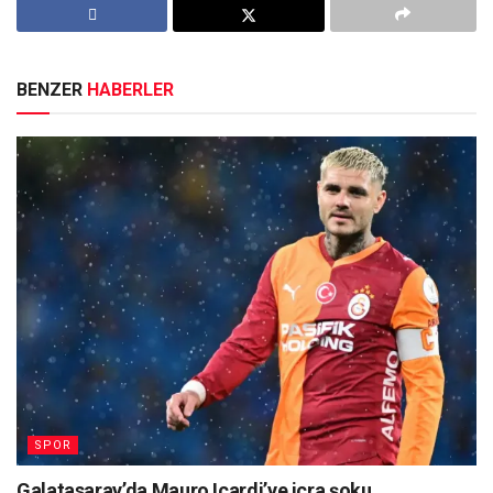
BENZER
HABERLER
SPOR
Galatasaray’da Mauro Icardi’ye icra şoku